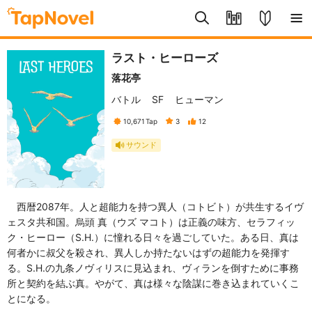
ラスト・ヒーローズ
落花亭
バトル
SF
ヒューマン
10,671
Tap
3
12
サウンド
西暦2087年。人と超能力を持つ異人（コトビト）が共生するイヴ
ェスタ共和国。烏頭 真（ウズ マコト）は正義の味方、セラフィッ
ク・ヒーロー（S.H.）に憧れる日々を過ごしていた。ある日、真は
何者かに叔父を殺され、異人しか持たないはずの超能力を発揮す
る。S.H.の九条ノヴィリスに見込まれ、ヴィランを倒すために事務
所と契約を結ぶ真。やがて、真は様々な陰謀に巻き込まれていくこ
とになる。