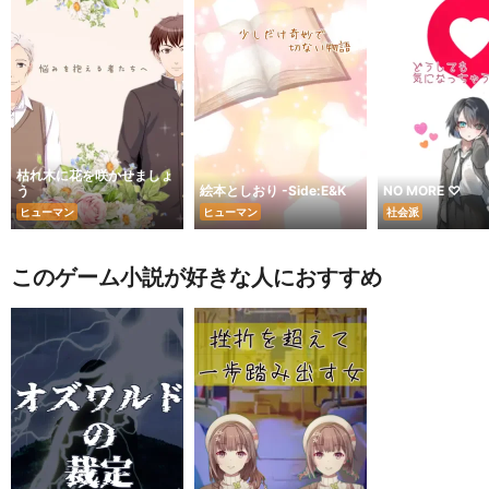
枯れ木に花を咲かせましょ
う
絵本としおり -Side:E&K
NO MORE ♡
ヒューマン
ヒューマン
社会派
このゲーム小説が好きな人におすすめ