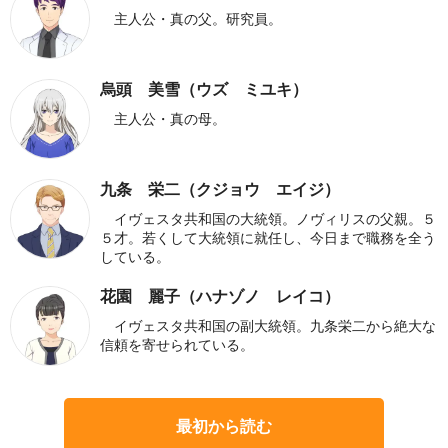
主人公・真の父。研究員。
烏頭 美雪（ウズ ミユキ）
主人公・真の母。
九条 栄二（クジョウ エイジ）
イヴェスタ共和国の大統領。ノヴィリスの父親。５
５才。若くして大統領に就任し、今日まで職務を全う
している。
花園 麗子（ハナゾノ レイコ）
イヴェスタ共和国の副大統領。九条栄二から絶大な
信頼を寄せられている。
最初から読む