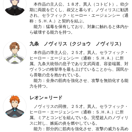
本作品の主人公。１８才。異人（コトビト）。幼少
期に両親を亡くし、叔父と暮らす。ノヴィリスに勧誘
され、セラフィック・ヒーロー・エージェンシー（通
称：Ｓ.Ｈ.Ａ.）と契約を結ぶ。
能力：猛毒を保有しており、対象に触れると体内か
ら破壊する能力を持つ。
九条 ノヴィリス（クジョウ ノヴィリス）
本作品の準主人公。２５才。異人。セラフィック・
ヒーロー・エージェンシー（通称：Ｓ.Ｈ.Ａ.）に所
属。九条大統領の息子であり文武両道、容姿端麗、対
ヴィランの検挙率を最も上げていることから、国民か
ら畏敬の念を抱かれている。
能力：全身の筋肉を強化させ、攻撃を無効化する能
力を持つ。
レオン＝リード
ノヴィリスの同僚。２５才。異人。セラフィック・
ヒーロー・エージェンシー（通称：Ｓ.Ｈ.Ａ.）に所
属。ミアとコンビを組んでいる。完璧超人のノヴィリ
スに対し、嫉妬の炎を燃やしている。
能力：部分的に筋肉を強化させ、攻撃の威力を高め