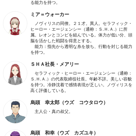
る能力を持つ。
ミア＝ウォーカー
ノヴィリスの同僚。２１才。異人。セラフィック・
ヒーロー・エージェンシー（通称：Ｓ.Ｈ.Ａ.）に所
属。レオンとコンビを組んでいる。体力が低い分、頭
脳を活かした戦闘を得意とする。
能力：指先から透明な糸を放ち、行動を封じる能力
を持つ。
ＳＨＡ社長・メアリー
セラフィック・ヒーロー・エージェンシー（通称：
Ｓ.Ｈ.Ａ.）の代表取締役社長。年齢不詳。美しい容貌
を持つ。冷静沈着で感情表現が乏しい。ノヴィリスを
高く評価している。
烏頭 幸太郎（ウズ コウタロウ）
主人公・真の叔父。
烏頭 和幸（ウズ カズユキ）