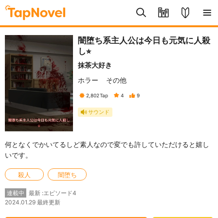
闇堕ち系主人公は今日も元気に人殺
し⭐︎
抹茶大好き
ホラー
その他
2,802
Tap
4
9
サウンド
何となくでかいてるしど素人なので変でも許していただけると嬉し
いです。
殺人
闇堕ち
最新 :エピソード4
連載中
2024.01.29 最終更新