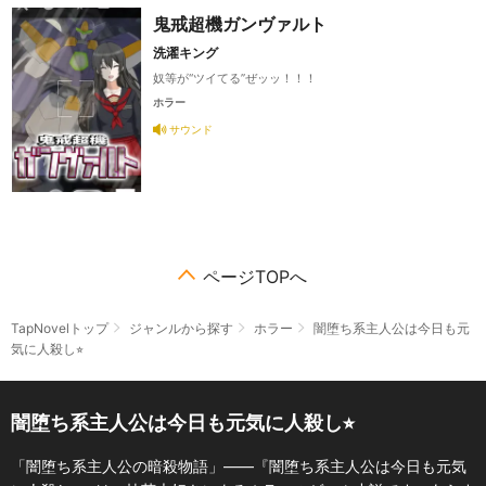
鬼戒超機ガンヴァルト
洗濯キング
奴等が“ツイてる”ぜッッ！！！
ホラー
サウンド
ページTOPへ
TapNovelトップ
ジャンルから探す
ホラー
闇堕ち系主人公は今日も元
気に人殺し⭐︎
闇堕ち系主人公は今日も元気に人殺し⭐︎
「闇堕ち系主人公の暗殺物語」――『闇堕ち系主人公は今日も元気