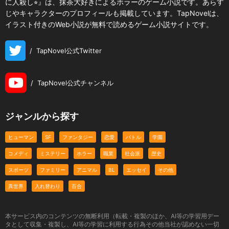
に人殺し⭐︎』は、抹茶大好きによるホラーのゲーム小説です。あらす
じやキャラクターのプロフィールも掲載しています。TapNovelは、
イラスト付きのWeb小説が無料で読めるゲーム小説サイトです。
/
TapNovel公式Twitter
/
TapNovel公式チャンネル
ジャンルから探す
ヒューマン
SF
ファンタジー
恋愛
バトル
学園
コメディ
ミステリー
ホラー
職業
社会派
歴史
スポーツ
ファミリー
アニマル
BL
エッセイ
その他
異世界
入れ替わり
百合
本サービス内のコンテンツの無断利用（転載・複製のほか、AI等の学習用デー
タとして収集・複製し、AI等の学習に利用する行為その他当社が認めない一切