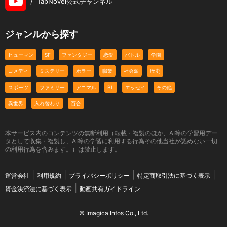
/
TapNovel公式チャンネル
ジャンルから探す
ヒューマン
SF
ファンタジー
恋愛
バトル
学園
コメディ
ミステリー
ホラー
職業
社会派
歴史
スポーツ
ファミリー
アニマル
BL
エッセイ
その他
異世界
入れ替わり
百合
本サービス内のコンテンツの無断利用（転載・複製のほか、AI等の学習用デー
タとして収集・複製し、AI等の学習に利用する行為その他当社が認めない一切
の利用行為を含みます。）は禁止します。
運営会社
利用規約
プライバシーポリシー
特定商取引法に基づく表示
資金決済法に基づく表示
動画共有ガイドライン
© Imagica Infos Co., Ltd.