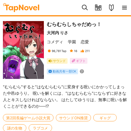
むらむらしちゃだめっ！
大河内 りさ
コメディ
学園
恋愛
96,781
Tap
16
211
サウンド
ギフト
動画共有一部OK
"むらむら"すると"はなむらむら"に変身する呪いにかかってしまっ
た中邑ゆうり。 呪いを解くには、"はなむらむら"にならずに好きな
人とキスしなければならない。 はたしてゆうりは、無事に呪いを解
くことができるのか──!?
第2回長編ゲーム小説大賞
サウンドON推奨
ギャグ
謎の生物
ラブコメ