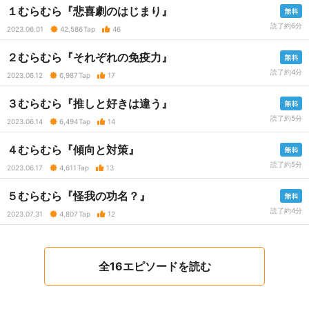
１むらむら『悲喜劇のはじまり』
読了約6分
2023.06.01
42,586
Tap
46
２むらむら『それぞれの免疫力』
読了約4分
2023.06.12
6,987
Tap
17
３むらむら『推しと好きは違う』
読了約5分
2023.06.14
6,494
Tap
14
４むらむら『傾向と対策』
読了約5分
2023.06.17
4,611
Tap
13
５むらむら『怪我の功名？』
読了約4分
2023.07.31
4,807
Tap
12
全16エピソードを読む