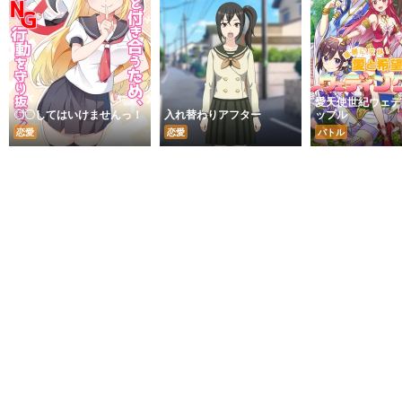
愛天使世紀ウェデ
〇〇してはいけませんっ！
入れ替わりアフター
ップル
恋愛
恋愛
バトル