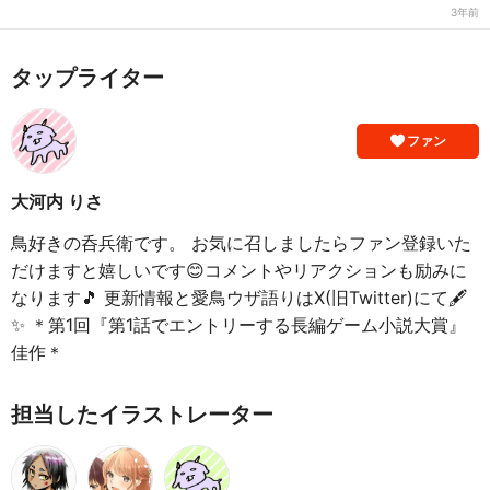
3年前
タップライター
ファン
大河内 りさ
鳥好きの呑兵衛です。 お気に召しましたらファン登録いた
だけますと嬉しいです😊コメントやリアクションも励みに
なります🎵 更新情報と愛鳥ウザ語りはX(旧Twitter)にて🖋️
✨ ＊第1回『第1話でエントリーする長編ゲーム小説大賞』
佳作＊
担当したイラストレーター