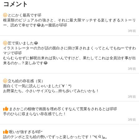
コメント
とにかく最高です🤣
根菜類のビジュアルの強さと、それに最大限マッチする楽しすぎるストーリ
ー、読めて幸せです😂あー腹筋が🤣🤣
3年前
圧で笑いました😂
イラストレーターの力が話の面白さに掛け算されまくってとんでもねーですわ
マジで🤣🤣
むらむらせずに解呪出来れば良いんですけど、果たしてこれは全員治す事が出
来るのか…？楽しみです😂
3年前
立ち絵の存在感（笑）
面白くて一気に読んじゃいました(´∀｀*)
お野菜たち。小さいサイズなら…持ち歩いてみたいかも！
3年前
まさかこの植物で画面を埋め尽くすなんて荒業をされるとは🤣🤣
手のひらに収まらない存在感でした！
3年前
呪いが強すぎるꉂ🤣𐤔
話のテンポと立ち絵の勢いでずっと楽しかったです！“٩( ᐛ )و,,