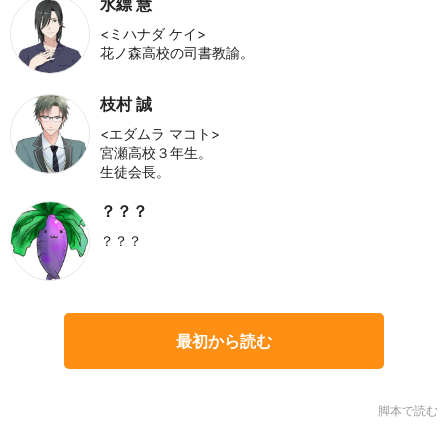
水縹 慧
<ミハナダ ケイ>
花ノ森高校の司書教諭。
枝村 誠
<エダムラ マコト>
宮瀬高校３年生。
生徒会長。
？？？
？？？
最初から読む
脚本で読む