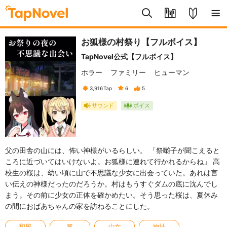
お狐様の村祭り【フルボイス】
TapNovel公式【フルボイス】
ホラー
ファミリー
ヒューマン
3,916
Tap
6
5
サウンド
ボイス
父の田舎の山には、怖い神様がいるらしい。 「祭囃子が聞こえると
ころに近づいてはいけないよ。お狐様に連れて行かれるからね」 高
校生の桜は、幼い頃に山で不思議な少女に出会っていた。あれは言
い伝えの神様だったのだろうか。村はもうすぐダムの底に沈んでし
まう。その前に少女の正体を確かめたい。そう思った桜は、夏休み
の間におばあちゃんの家を訪ねることにした。
和風
狐
少女
神社