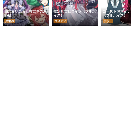
猫乃みいころと異世界のお
推定死亡ヒロイン【フルボ
ゴーストデザイナ
姫様
イス】
【フルボイス】
異世界
コメディ
ホラー