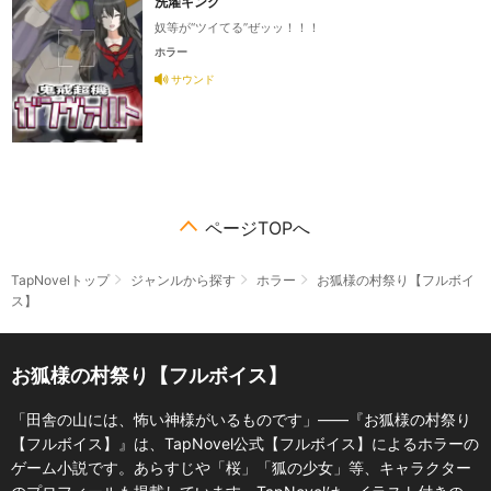
洗濯キング
奴等が“ツイてる”ぜッッ！！！
ホラー
サウンド
ページTOPへ
TapNovelトップ
ジャンルから探す
ホラー
お狐様の村祭り【フルボイ
ス】
お狐様の村祭り【フルボイス】
「田舎の山には、怖い神様がいるものです」――『お狐様の村祭り
【フルボイス】』は、TapNovel公式【フルボイス】によるホラーの
ゲーム小説です。あらすじや「桜」「狐の少女」等、キャラクター