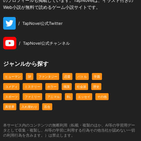
のプロフィールも掲載しています。TapNovelは、イラスト付きの
Web小説が無料で読めるゲーム小説サイトです。
/
TapNovel公式Twitter
/
TapNovel公式チャンネル
ジャンルから探す
ヒューマン
SF
ファンタジー
恋愛
バトル
学園
コメディ
ミステリー
ホラー
職業
社会派
歴史
スポーツ
ファミリー
アニマル
BL
エッセイ
その他
異世界
入れ替わり
百合
本サービス内のコンテンツの無断利用（転載・複製のほか、AI等の学習用デー
タとして収集・複製し、AI等の学習に利用する行為その他当社が認めない一切
の利用行為を含みます。）は禁止します。