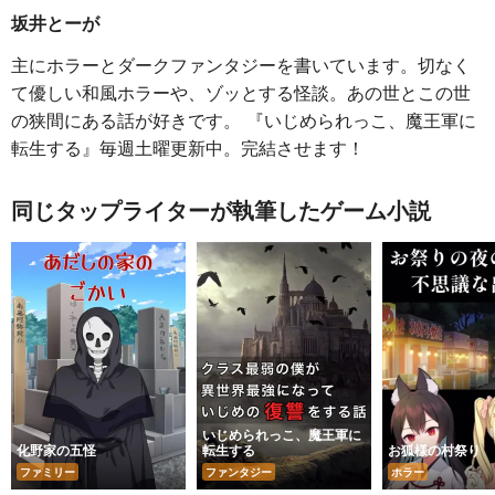
坂井とーが
主にホラーとダークファンタジーを書いています。切なく
て優しい和風ホラーや、ゾッとする怪談。あの世とこの世
の狭間にある話が好きです。 『いじめられっこ、魔王軍に
転生する』毎週土曜更新中。完結させます！
同じタップライターが執筆したゲーム小説
いじめられっこ、魔王軍に
化野家の五怪
転生する
お狐様の村祭り
ファミリー
ファンタジー
ホラー