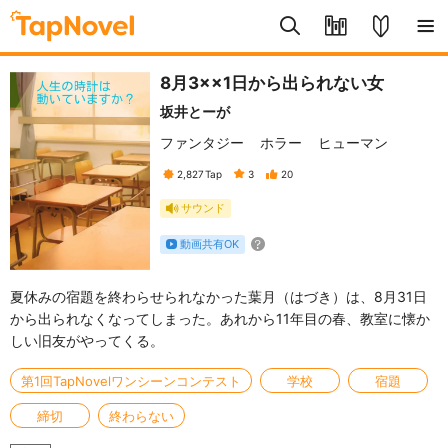
8月3××1日から出られない女
坂井とーが
ファンタジー
ホラー
ヒューマン
2,827
Tap
3
20
サウンド
動画共有OK
夏休みの宿題を終わらせられなかった葉月（はづき）は、8月31日
から出られなくなってしまった。あれから11年目の春、教室に懐か
しい旧友がやってくる。
第1回TapNovelワンシーンコンテスト
学校
宿題
締切
終わらない