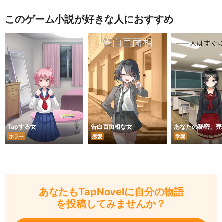
このゲーム小説が好きな人におすすめ
Tapする女
告白百面相な女
あなたの秘密、売
ホラー
恋愛
学園
あなたもTapNovelに自分の物語
を投稿してみませんか？