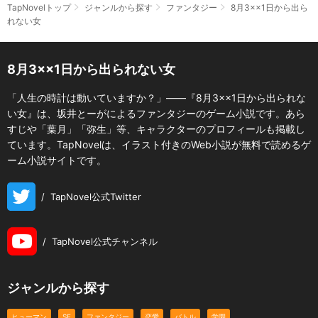
TapNovelトップ
ジャンルから探す
ファンタジー
8月3××1日から出ら
れない女
8月3××1日から出られない女
「人生の時計は動いていますか？」――『8月3××1日から出られな
い女』は、坂井とーがによるファンタジーのゲーム小説です。あら
すじや「葉月」「弥生」等、キャラクターのプロフィールも掲載し
ています。TapNovelは、イラスト付きのWeb小説が無料で読めるゲ
ーム小説サイトです。
/
TapNovel公式Twitter
/
TapNovel公式チャンネル
ジャンルから探す
ヒューマン
SF
ファンタジー
恋愛
バトル
学園