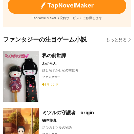
TapNovelMaker
TapNovelMaker（投稿サービス）に移動します
ファンタジーの注目ゲーム小説
もっと見る
私の前世譚
わからん
嬉し恥ずかし私の前世考
ファンタジー
サウンド
ミツルの守護者 origin
鶴見能真
幼少のミツルの物語
ファンタジー