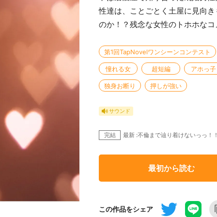
性達は、ことごとく土屋に見向き
のか！？残念な女性のトホホなコ
第1回TapNovelワンシーンコンテスト
憧れる女
超短編
アホっ子
独身お断り
押しが強い
サウンド
完結
最新 :不倫まで辿り着けないっっ！
最初から読む
この作品をシェア