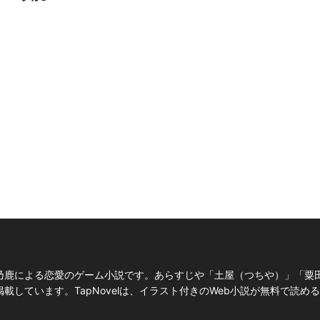
乃鹿による恋愛のゲーム小説です。あらすじや「土屋（つちや）」「粟
しています。TapNovelは、イラスト付きのWeb小説が無料で読め