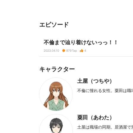
エピソード
不倫まで辿り着けないっっ！！
2023.04.10
879
Tap
4
キャラクター
土屋（つちや）
不倫に憧れる女性。粟田は職
粟田（あわた）
土屋は職場の同期。居酒屋で