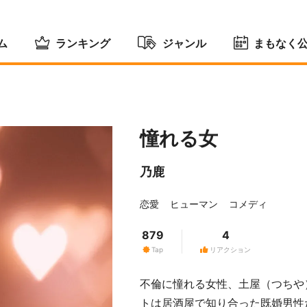
ム
ランキング
ジャンル
まもなく
憧れる女
乃鹿
恋愛
ヒューマン
コメディ
879
4
Tap
リアクション
不倫に憧れる女性、土屋（つちや
トは居酒屋で知り合った既婚男性