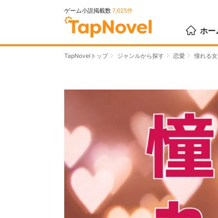
ゲーム小説掲載数
7,625件
ホー
TapNovelトップ
ジャンルから探す
恋愛
憧れる女