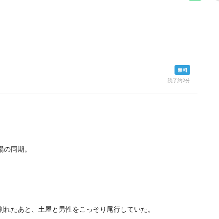
読了約2分
場の同期。
別れたあと、土屋と男性をこっそり尾行していた。