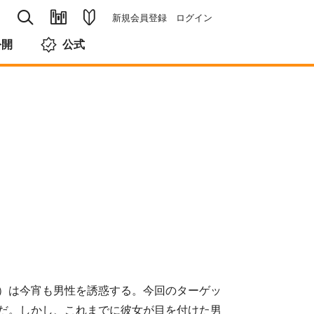
新規会員登録
ログイン
公開
公式
）は今宵も男性を誘惑する。今回のターゲッ
だ。しかし、これまでに彼女が目を付けた男