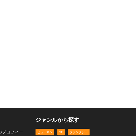
t
出会い系でわざと弟と
サンタホームレス
小説に書かれた日、
ッチングした件につい
職業
ファンタジー
恋愛
ジャンルから探す
のプロフィー
ヒューマン
SF
ファンタジー