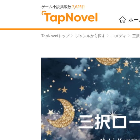
ゲーム小説掲載数
7,625件
ホー
TapNovelトップ
ジャンルから探す
コメディ
三択