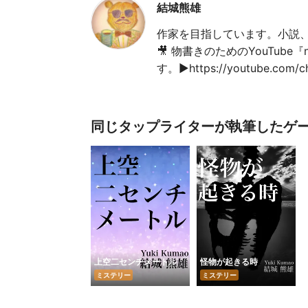
結城熊雄
作家を目指しています。小説
🎥 物書きのためのYouTu
す。▶️https://youtube.com/c
同じタップライターが執筆したゲ
上空二センチメートル
怪物が起きる時
ミステリー
ミステリー