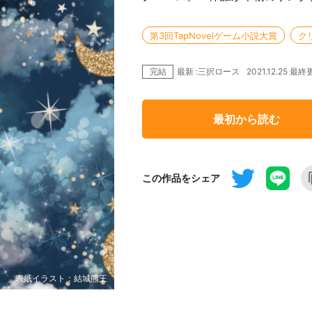
第3回TapNovelゲーム小説大賞
ク
完結
2021.12.25 最
最新 :三択ロース
最初から読む
この作品をシェア
表紙イラスト：結城熊王