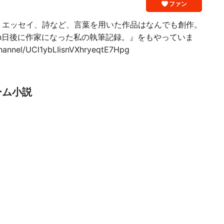
ファン
、エッセイ、詩など、言葉を用いた作品はなんでも創作。
be『n日後に作家になった私の執筆記録。』をもやっていま
hannel/UCl1ybLIisnVXhryeqtE7Hpg
ーム小説