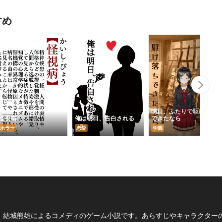
すめ
Nex
明日、ふたりで駆け落ち
怪視病
俺は明日、告白される
できたなら
ホラー
恋愛
学園
、結城熊雄によるコメディのゲーム小説です。あらすじやキャラクター