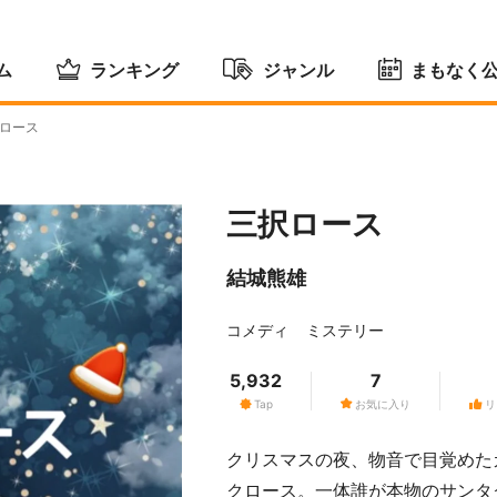
ム
ランキング
ジャンル
まもなく
ロース
三択ロース
結城熊雄
コメディ
ミステリー
5,932
7
Tap
お気に入り
リ
クリスマスの夜、物音で目覚めた
クロース。一体誰が本物のサンタ