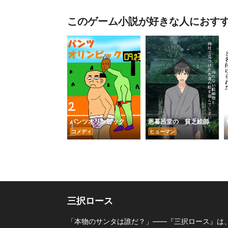
このゲーム小説が好きな人におす
パンツオリンピック
恩暮呂堂の 貧乏絵師
コメディ
ヒューマン
三択ロース
「本物のサンタは誰だ？」――『三択ロース』は