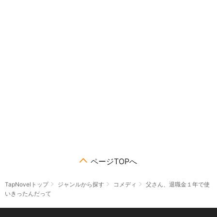
ページTOPへ
TapNovelトップ
ジャンルから探す
コメディ
父さん、退職金１年で使
いきったんだって