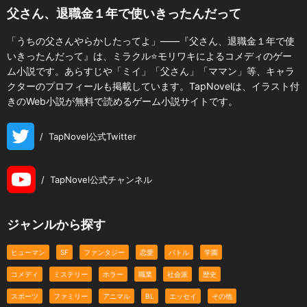
父さん、退職金１年で使いきったんだって
「うちの父さんやらかしたってよ」――『父さん、退職金１年で使
いきったんだって』は、ミラクル⭐モリワキによるコメディのゲー
ム小説です。あらすじや「ミイ」「父さん」「ママン」等、キャラ
クターのプロフィールも掲載しています。TapNovelは、イラスト付
きのWeb小説が無料で読めるゲーム小説サイトです。
/
TapNovel公式Twitter
/
TapNovel公式チャンネル
ジャンルから探す
ヒューマン
SF
ファンタジー
恋愛
バトル
学園
コメディ
ミステリー
ホラー
職業
社会派
歴史
スポーツ
ファミリー
アニマル
BL
エッセイ
その他