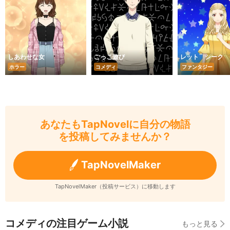
しあわせな女
ごっこ遊び
レット シーク
ホラー
コメディ
ファンタジー
あなたもTapNovelに自分の物語
を投稿してみませんか？
TapNovelMaker
TapNovelMaker（投稿サービス）に移動します
コメディの注目ゲーム小説
もっと見る