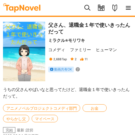
父さん、退職金１年で使いきったん
だって
ミラクル⭐モリワキ
コメディ
ファミリー
ヒューマン
2,688
Tap
2
11
動画共有OK
うちの父さんやばいなと思ってたけど、退職金１年で使いきったん
だって。
アニメノベルプロジェクトコメディ部門
お金
やらかし父
マイペース
最新 :読切
完結