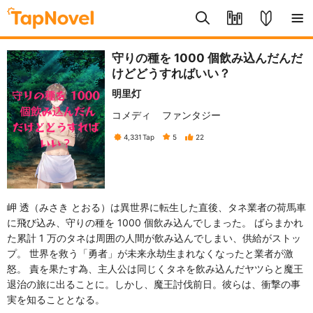
守りの種を 1000 個飲み込んだんだ
けどどうすればいい？
明里灯
コメディ
ファンタジー
4,331
Tap
5
22
岬 透（みさき とおる）は異世界に転生した直後、タネ業者の荷馬車
に飛び込み、守りの種を 1000 個飲み込んでしまった。 ばらまかれ
た累計 1 万のタネは周囲の人間が飲み込んでしまい、供給がストッ
プ。 世界を救う「勇者」が未来永劫生まれなくなったと業者が激
怒。 責を果たす為、主人公は同じくタネを飲み込んだヤツらと魔王
退治の旅に出ることに。しかし、魔王討伐前日。彼らは、衝撃の事
実を知ることとなる。