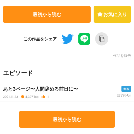
最初から読む
お気に入り
この作品をシェア
作品を報告
エピソード
あと3ページ〜人間辞める前日に〜
読了約4分
2021.11.23
4,397
Tap
14
最初から読む