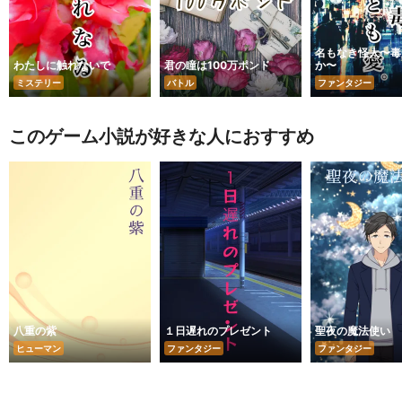
名もなき怪人〜毒
わたしに触れないで
君の瞳は100万ポンド
か〜
ミステリー
バトル
ファンタジー
このゲーム小説が好きな人におすすめ
八重の紫
１日遅れのプレゼント
聖夜の魔法使い
ヒューマン
ファンタジー
ファンタジー