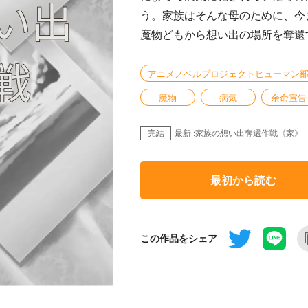
う。家族はそんな母のために、今
魔物どもから想い出の場所を奪還
アニメノベルプロジェクトヒューマン
魔物
病気
余命宣告
完結
最新 :家族の想い出奪還作戦《家》
最初から読む
この作品をシェア