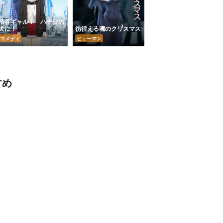
渋谷ギャル！ ハチ公の
犬に！
彷徨える魂のクリスマス
コメディ
ヒューマン
すめ