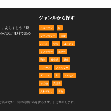
ジャンルから探す
す。あらすじや「郷
ヒューマン
SF
eb小説が無料で読め
ファンタジー
恋愛
バトル
学園
コメディ
ミステリー
ホラー
職業
社会派
歴史
スポーツ
ファミリー
アニマル
BL
エッセイ
その他
異世界
入れ替わり
百合
社が認めない一切の利用行為を含みます。）は禁止します。