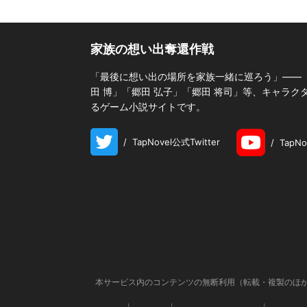
家族の想い出奪還作戦
「最後に想い出の場所を家族一緒に巡ろう」――
田 博」「郷田 弘子」「郷田 将司」等、キャラク
るゲーム小説サイトです。
/
TapNovel公式Twitter
/
TapN
本サービス内のコンテンツの無断利用（転載・複製のほか