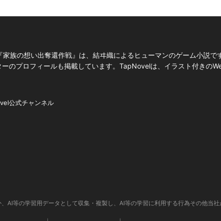
『家族の想い出奪還作戦』は、結ヰ織によるヒューマンのゲーム小説で
ターのプロフィールも掲載しています。TapNovelは、イラスト付きのW
ovel公式チャンネル
、AI等の学習用データとして収集・複製し、AI等の学習に利用する行為その他当