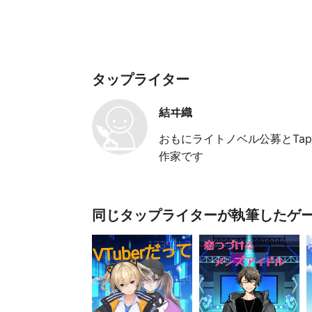
タップライター
結ヰ織
おもにライトノベル公募とTapN
作家です
同じタップライターが執筆したゲ