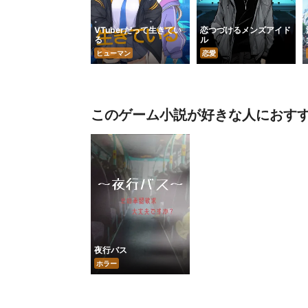
VTuberだって生きてい
恋つづけるメンズアイド
る
ル
ヒューマン
恋愛
このゲーム小説が好きな人におす
夜行バス
ホラー