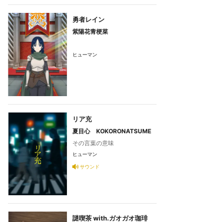
勇者レイン
紫陽花青梗菜
ヒューマン
リア充
夏目心 KOKORONATSUME
その言葉の意味
ヒューマン
サウンド
謎喫茶 with.ガオガオ珈琲