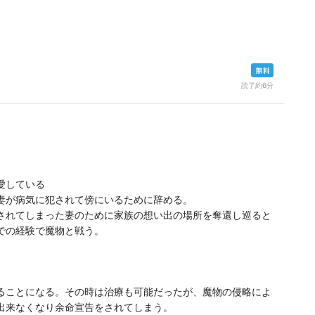
読了約6分
愛している
妻が病気に犯されて傍にいるために辞める。
されてしまった妻のために家族の想い出の場所を奪還し巡ると
での経験で魔物と戦う。
ることになる。その時は治療も可能だったが、魔物の侵略によ
出来なくなり余命宣告をされてしまう。