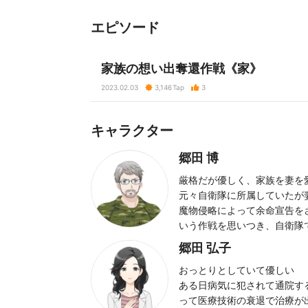
エピソード
家族の想い出奪還作戦《家》
2023.02.03
3,146
Tap
3
キャラクター
郷田 博
厳格だが優しく、家族を妻を
元々自衛隊に所属していたが
魔物侵略によって余命宣告を
いう作戦を思いつき、自衛隊
郷田 弘子
おっとりとしていて優しい
ある日病気に犯されて通院す
って医療技術の衰退で治療が