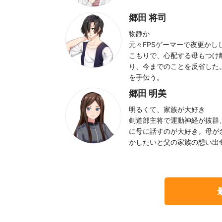
郷田 将司
物静か
元々FPSゲーマーで夜更か
こもりで、心配する母もつけ
り、今までのことを反省した
を手伝う。
郷田 明美
明るくて、家族が大好き
剣道部主将で運動神経が抜群
に母に話すのが大好き。母が
かしたいと父の家族の想い出