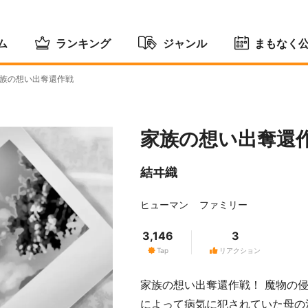
ム
ランキング
ジャンル
まもなく
族の想い出奪還作戦
家族の想い出奪還
結ヰ織
ヒューマン
ファミリー
3,146
3
Tap
リアクション
家族の想い出奪還作戦！ 魔物の
によって病気に犯されていた母の