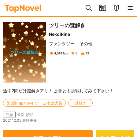
ツリーの謎解き
NekoiRina
ファンタジー
その他
4,018
Tap
6
13
途中2問だけ謎解きアリ！ 是非とも挑戦してみて下さい！
第3回TapNovelゲーム小説大賞
謎解き
最新 :読切
完結
2021.12.05 最終更新