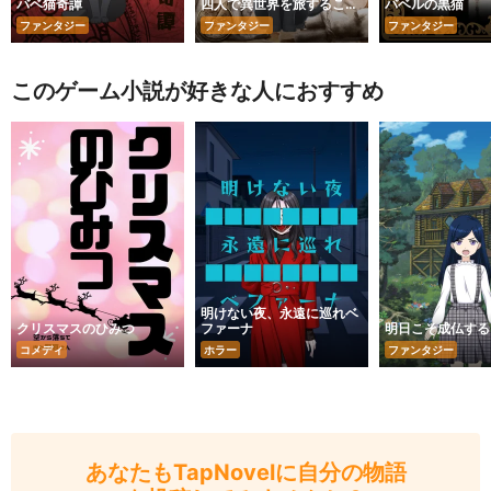
バベ猫奇譚
四人で異世界を旅すること
バベルの黒猫
になったけれど思っていた
ファンタジー
ファンタジー
ファンタジー
以上に大変なので早く帰り
たい
このゲーム小説が好きな人におすすめ
明けない夜、永遠に巡れベ
クリスマスのひみつ
ファーナ
明日こそ成仏する
コメディ
ホラー
ファンタジー
あなたもTapNovelに自分の物語