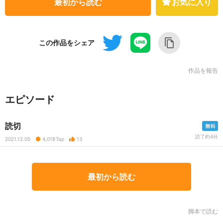
最初から読む
お気に入り
この作品をシェア
作品を報告
エピソード
読切
読了約4分
2021.12.05
4,018
Tap
13
最初から読む
脚本で読む