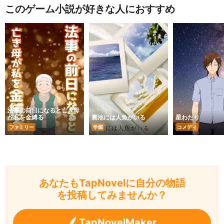
このゲーム小説が好きな人におすすめ
法事の前日になると亡き母
が私を金縛る
裏池には人魚がいる
星わたり
ファミリー
学園
コメディ
あなたもTapNovelに自分の物語
を投稿してみませんか？
TapNovelMaker