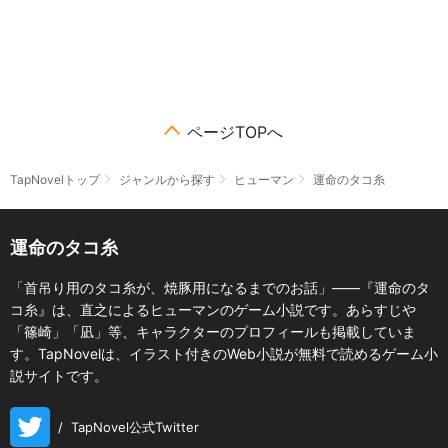
ページTOPへ
TapNovelトップ
ジャンルから探す
ヒューマン
運命のタコ糸
運命のタコ糸
「首吊り用のタコ糸が、焼豚用になるまでのお話」――『運命のタ
コ糸』は、直之によるヒューマンのゲーム小説です。あらすじや
「篠崎」「凪」等、キャラクターのプロフィールも掲載していま
す。TapNovelは、イラスト付きのWeb小説が無料で読めるゲーム小
説サイトです。
/
TapNovel公式Twitter