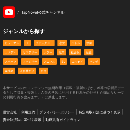
/
TapNovel公式チャンネル
ジャンルから探す
ヒューマン
SF
ファンタジー
恋愛
バトル
学園
コメディ
ミステリー
ホラー
職業
社会派
歴史
スポーツ
ファミリー
アニマル
BL
エッセイ
その他
異世界
入れ替わり
百合
本サービス内のコンテンツの無断利用（転載・複製のほか、AI等の学習用デー
タとして収集・複製し、AI等の学習に利用する行為その他当社が認めない一切
の利用行為を含みます。）は禁止します。
運営会社
利用規約
プライバシーポリシー
特定商取引法に基づく表示
資金決済法に基づく表示
動画共有ガイドライン