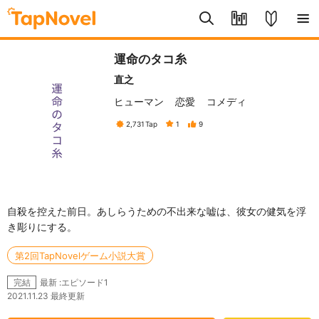
運命のタコ糸
直之
ヒューマン
恋愛
コメディ
2,731
Tap
1
9
自殺を控えた前日。あしらうための不出来な嘘は、彼女の健気を浮
き彫りにする。
第2回TapNovelゲーム小説大賞
最新 :エピソード1
完結
2021.11.23 最終更新