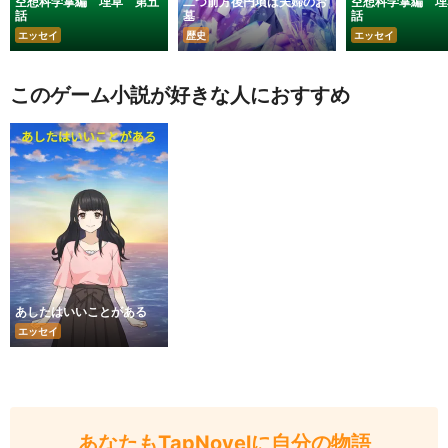
空想科学掌編 埋草 第五
二つ前方後円墳は夫婦のお
空想科学掌編 埋
話
墓
話
エッセイ
歴史
エッセイ
このゲーム小説が好きな人におすすめ
あしたはいいことがある
エッセイ
あなたもTapNovelに自分の物語