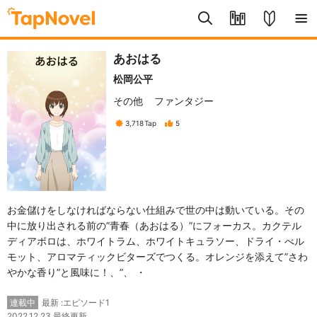
あおはる
松岡公平
その他
ファンタジー
3,718
Tap
5
お金儲けをしなければならない仕組みで世の中は動いている。その
中に放り出される前の”青春（あおはる）”にフォーカス。カクテル
ディアボロは、ホワイトラム、ホワイトキュラソー、ドライ・べル
モット、アロマティックビターズでつくる。オレンジを添えて”さわ
やかな香り”と風味に！、”、 ・
最新 :エピソード1
連載中
2022.12.23 最終更新