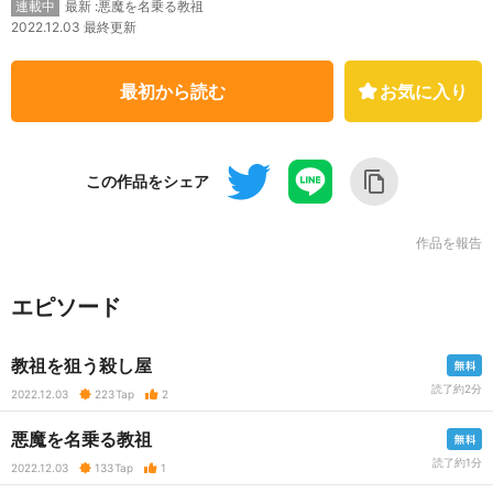
最新 :悪魔を名乗る教祖
連載中
2022.12.03 最終更新
最初から読む
お気に入り
この作品をシェア
作品を報告
エピソード
教祖を狙う殺し屋
読了約2分
2022.12.03
223
Tap
2
悪魔を名乗る教祖
読了約1分
2022.12.03
133
Tap
1