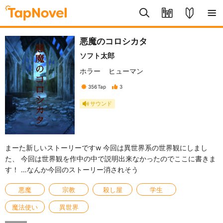
悪魔のコロシカタ
ソフト太郎
ホラー
ヒューマン
356
Tap
3
サウンド
まーた新しいストーリーですw 今回は異世界系の世界観にしまし
た、 今回は世界観を作中の中で説明出来なかったのでここに書きま
す！ …なんか今回のストーリー消されそう
悪魔
宗教
殺し屋
学生
魔法使い
異世界