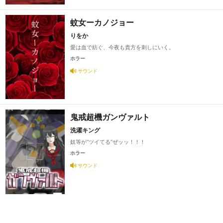
蚊女ーカノジョー
りをか
愛は血で紡ぐ、今夜も貴方を刺しにいく。
ホラー
サウンド
鬼戒超機ガンヴァルト
洗濯キング
奴等が“ツイてる”ぜッッ！！！
ホラー
サウンド