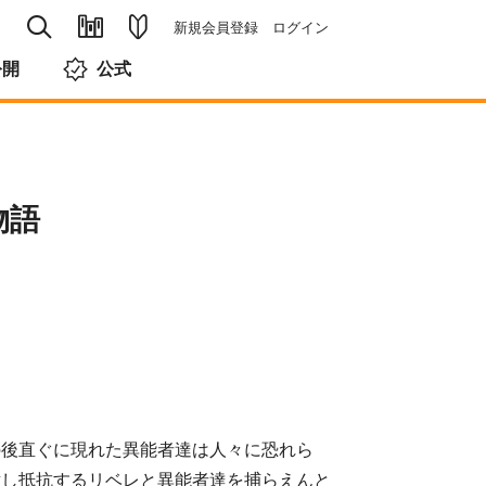
新規会員登録
ログイン
公開
公式
物語
の後直ぐに現れた異能者達は人々に恐れら
対し抵抗するリベレと異能者達を捕らえんと