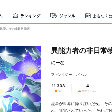
ム
ランキング
ジャンル
まもなく
異能力者の非日常物語
異能力者の非日常
にーな
ファンタジー
バトル
11,303
4
Tap
リアクション
流星が世界に降り注いだ夜。 そ
れ、迫害されていった。 それに