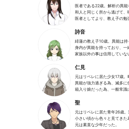
医者である22歳。解析の異能
和人と同じく所から逃げて、
医者としてより、教え子の勉
詩音
緋蓮の教え子10歳。異能は持
身内が異能を持っており、一
家族以外の事は信用していな
仁見
元はリベレに居た少女17歳
異能が強力過ぎる為、滅多に
箱入り娘だった為、一般常識
聖
元はリベレに居た青年26歳
小さい頃から色々と見てきた
元は素直な少年だった。