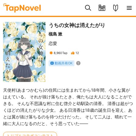
うちの女神は消えたがり
槻島 漱
恋愛
8,960
Tap
12
動画共有OK
天使村(あまつかむら)の住民には生まれてから18年間、小さな翼が
はえている。 それが抜け落ちたとき、俺たちは大人になることがで
きる。 そんな不思議な村に住む啓介と幼馴染の清香。 清香は超がつ
くほどの消えたがりな少女。 ある日清香は18歳の誕生日を迎え、あ
とは翼が抜け落ちるのを待つだけだった。 そして二人は、晴れて一
緒に大人になるのだと、そう思っていた――
トリプルコラボコンテスト