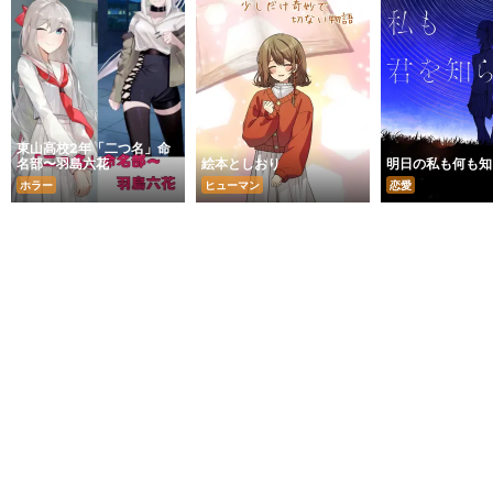
東山高校2年「二つ名」命
名部〜羽島六花
絵本としおり
明日の私も何も知
ホラー
ヒューマン
恋愛