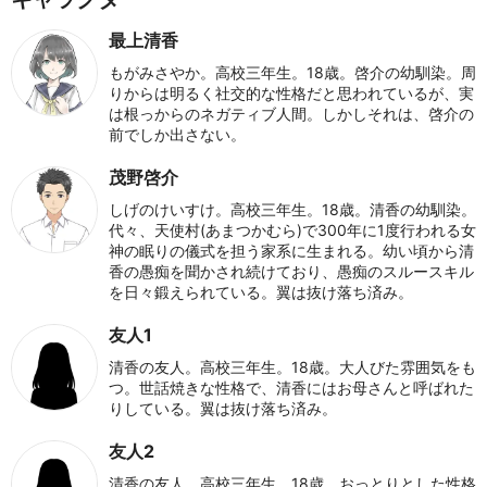
最上清香
もがみさやか。高校三年生。18歳。啓介の幼馴染。周
りからは明るく社交的な性格だと思われているが、実
は根っからのネガティブ人間。しかしそれは、啓介の
前でしか出さない。
茂野啓介
しげのけいすけ。高校三年生。18歳。清香の幼馴染。
代々、天使村(あまつかむら)で300年に1度行われる女
神の眠りの儀式を担う家系に生まれる。幼い頃から清
香の愚痴を聞かされ続けており、愚痴のスルースキル
を日々鍛えられている。翼は抜け落ち済み。
友人1
清香の友人。高校三年生。18歳。大人びた雰囲気をも
つ。世話焼きな性格で、清香にはお母さんと呼ばれた
りしている。翼は抜け落ち済み。
友人2
清香の友人。高校三年生。18歳。おっとりとした性格