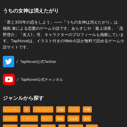
うちの女神は消えたがり
「君と300年の恋をしよう」――『うちの女神は消えたがり』は、
槻島 漱による恋愛のゲーム小説です。あらすじや「最上清香」「茂
野啓介」「友人1」等、キャラクターのプロフィールも掲載していま
す。TapNovelは、イラスト付きのWeb小説が無料で読めるゲーム小
説サイトです。
/
TapNovel公式Twitter
/
TapNovel公式チャンネル
ジャンルから探す
ヒューマン
SF
ファンタジー
恋愛
バトル
学園
コメディ
ミステリー
ホラー
職業
社会派
歴史