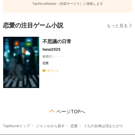
TapNovelMaker（投稿サービス）に移動します
恋愛の注目ゲーム小説
もっと見る
不思議の日常
hana2025
秘密の・・・
恋愛
サウンド
ページTOPへ
TapNovelトップ
ジャンルから探す
恋愛
うちの女神は消えたがり