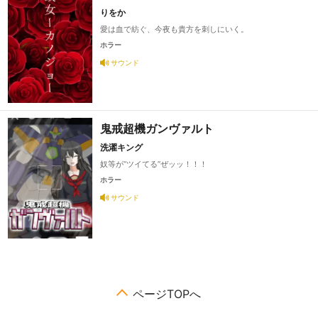
りをか
愛は血で紡ぐ、今夜も貴方を刺しにいく。
ホラー
サウンド
鬼戒超機ガンヴァルト
洗濯キング
奴等が“ツイてる”ぜッッ！！！
ホラー
サウンド
ページTOPへ