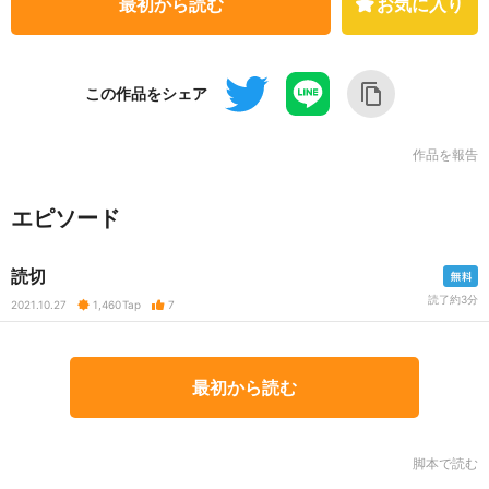
最初から読む
お気に入り
この作品をシェア
作品を報告
エピソード
読切
読了約3分
2021.10.27
1,460
Tap
7
最初から読む
脚本で読む