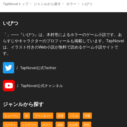
TapNovelトップ
ジャンルから探す
ホラー
いびつ
いびつ
「」――『いびつ』は、木村壱によるホラーのゲーム小説です。あ
らすじやキャラクターのプロフィールも掲載しています。TapNovel
は、イラスト付きのWeb小説が無料で読めるゲーム小説サイトで
す。
/
TapNovel公式Twitter
/
TapNovel公式チャンネル
ジャンルから探す
ヒューマン
SF
ファンタジー
恋愛
バトル
学園
コメディ
ミステリー
ホラー
職業
社会派
歴史