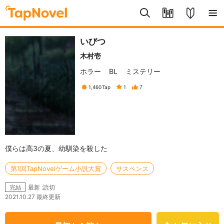
いびつ
木村壱
ホラー
BL
ミステリー
1,460
Tap
1
7
僕らは高3の夏、幼馴染を殺した
第1回TapNovelゲーム小説大賞
サスペンス
最新 :読切
完結
2021.10.27 最終更新