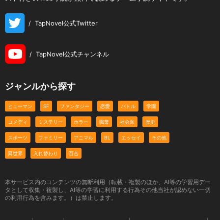
/
TapNovel公式Twitter
/
TapNovel公式チャンネル
ジャンルから探す
ヒューマン
SF
ファンタジー
恋愛
バトル
学園
コメディ
ミステリー
ホラー
職業
社会派
歴史
スポーツ
ファミリー
アニマル
BL
エッセイ
その他
異世界
入れ替わり
百合
本サービス内のコンテンツの無断利用（転載・複製のほか、AI等の学習用デー
タとして収集・複製し、AI等の学習に利用する行為その他当社が認めない一切
の利用行為を含みます。）は禁止します。