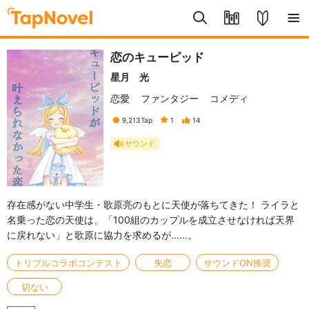
恋のキューピッド
星月 光
恋愛
ファンタジー
コメディ
9,213
Tap
1
14
サウンド
存在感がない中学生・歌原亮のもとに天使が落ちてきた！ ライラと
名乗った恋の天使は、「100組のカップルを成立させなければ天界
に戻れない」と歌原に協力を求めるが……。
トリプルコラボコンテスト
失恋
サウンドON推奨
切ない