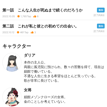
第一話 こんな人生が死ぬまで続くのだろうか
読了約6分
2022.10.05
1,765
Tap
6
第二話 これが私と彼との初めての出会い。
読了約6分
2022.10.12
461
Tap
3
キャラクター
ダリア
本作の主人公。
両親に孤児院に預けられ、数々の苦難を得て、現在は
娼館で働いている。
不遇な人生に生きる希望をほとんど失っている。
歌が非常に長けている。
女将
娼館メゾンクローズの女将。
金のことしか考えていない。