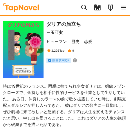
ダリアの旅立ち
三玉亞実
ヒューマン
歴史
恋愛
2,226
Tap
9
動画共有OK
時は19世紀のフランス。両親に捨てられ少女ダリアは、娼館メゾン
クローズで、金持ちを相手に性的サービスを生業として生活してい
た。 ある日、仲良しのラーマの前で歌を披露していた時に、劇場支
配人ダルシアが押し入ってきた。 彼はダリアの歌声に一目惚れし、
ぜひ劇場に来て欲しいと懇願する。ダリアは人生を変えるチャンス
だと思い、申し出を受けることにした。 これはダリアの人生の絶頂
から破滅までを描いた話である。