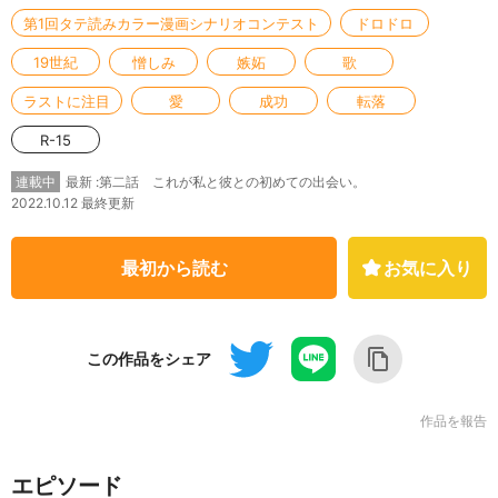
第1回タテ読みカラー漫画シナリオコンテスト
ドロドロ
19世紀
憎しみ
嫉妬
歌
ラストに注目
愛
成功
転落
R-15
最新 :第二話 これが私と彼との初めての出会い。
連載中
2022.10.12 最終更新
最初から読む
お気に入り
この作品をシェア
作品を報告
エピソード