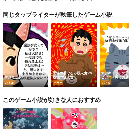
同じタップライターが執筆したゲーム小説
恐怖の着ぐるみ殺人鬼VS
マジキャットの予
マジキャット
最強の怪人達
ビアニメ風でお届
バトル
ホラー
バトル
このゲーム小説が好きな人におすすめ