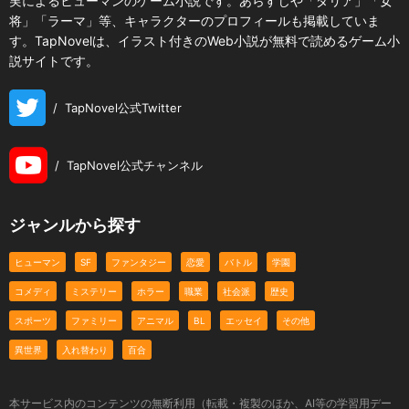
実によるヒューマンのゲーム小説です。あらすじや「ダリア」「女
将」「ラーマ」等、キャラクターのプロフィールも掲載していま
す。TapNovelは、イラスト付きのWeb小説が無料で読めるゲーム小
説サイトです。
/
TapNovel公式Twitter
/
TapNovel公式チャンネル
ジャンルから探す
ヒューマン
SF
ファンタジー
恋愛
バトル
学園
コメディ
ミステリー
ホラー
職業
社会派
歴史
スポーツ
ファミリー
アニマル
BL
エッセイ
その他
異世界
入れ替わり
百合
本サービス内のコンテンツの無断利用（転載・複製のほか、AI等の学習用デー