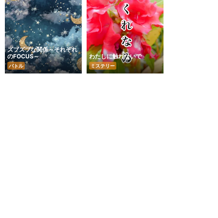
ズブズブな関係～それぞれ
のFOCUS～
わたしに触れないで
バトル
ミステリー