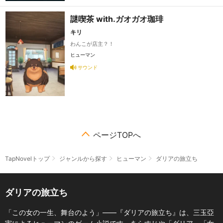
謎喫茶 with.ガオガオ珈琲
キリ
わんこが店主？！
ヒューマン
サウンド
ページTOPへ
TapNovelトップ
ジャンルから探す
ヒューマン
ダリアの旅立ち
ダリアの旅立ち
「この女の一生、舞台のよう」――『ダリアの旅立ち』は、三玉亞