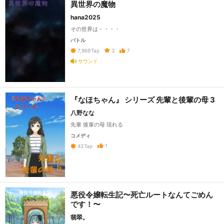
異世界の魔物
hana2025
その世界は・・・・
バトル
3
7
7,969
Tap
サウンド
『なほちゃん』 シリーズ 先輩と後輩の母 3
八野なな
先輩 後輩の母 現れる
コメディ
1
43
Tap
悪役令嬢転生記〜死亡ルートなんてごめん
です！〜
翡翠。