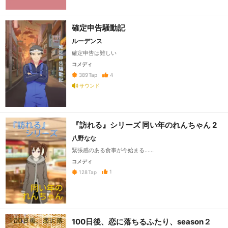
確定申告騒動記
ルーデンス
確定申告は難しい
コメディ
4
389
Tap
サウンド
『訪れる』シリーズ 同い年のれんちゃん 2
八野なな
緊張感のある食事が今始まる……
コメディ
1
128
Tap
100日後、恋に落ちるふたり、season２