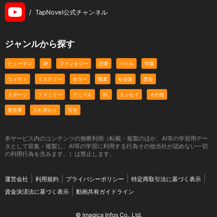
/
TapNovel公式チャンネル
ジャンルから探す
ヒューマン
SF
ファンタジー
恋愛
バトル
学園
コメディ
ミステリー
ホラー
職業
社会派
歴史
スポーツ
ファミリー
アニマル
BL
エッセイ
その他
異世界
入れ替わり
百合
本サービス内のコンテンツの無断利用（転載・複製のほか、AI等の学習用デー
タとして収集・複製し、AI等の学習に利用する行為その他当社が認めない一切
の利用行為を含みます。）は禁止します。
運営会社
利用規約
プライバシーポリシー
特定商取引法に基づく表示
資金決済法に基づく表示
動画共有ガイドライン
© Imagica Infos Co., Ltd.