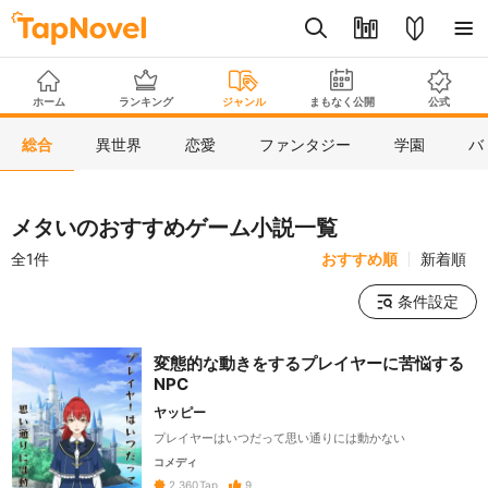
ホーム
ランキング
ジャンル
まもなく公開
公式
総合
異世界
恋愛
ファンタジー
学園
バ
メタいのおすすめゲーム小説一覧
全1件
おすすめ順
新着順
条件設定
変態的な動きをするプレイヤーに苦悩する
NPC
ヤッピー
プレイヤーはいつだって思い通りには動かない
コメディ
9
2,360
Tap