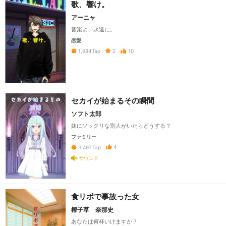
歌、響け。
アーニャ
音楽よ、永遠に。
恋愛
2
10
1,984
Tap
セカイが始まるその瞬間
ソフト太郎
妹にソックリな別人がいたらどうする？
ファミリー
4
3,497
Tap
サウンド
食リポで事故った女
椰子草 奈那史
あなたは何杯いけますか？