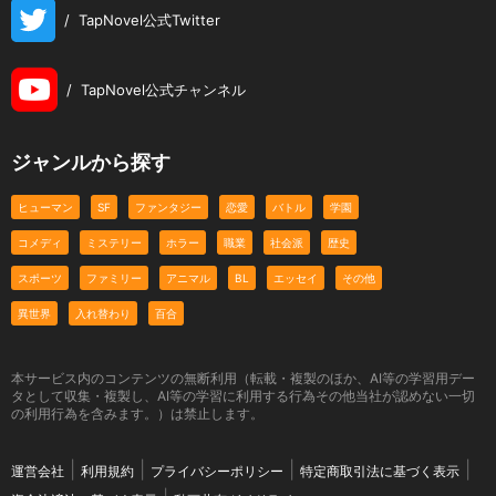
/
TapNovel公式Twitter
/
TapNovel公式チャンネル
ジャンルから探す
ヒューマン
SF
ファンタジー
恋愛
バトル
学園
コメディ
ミステリー
ホラー
職業
社会派
歴史
スポーツ
ファミリー
アニマル
BL
エッセイ
その他
異世界
入れ替わり
百合
本サービス内のコンテンツの無断利用（転載・複製のほか、AI等の学習用デー
タとして収集・複製し、AI等の学習に利用する行為その他当社が認めない一切
の利用行為を含みます。）は禁止します。
運営会社
利用規約
プライバシーポリシー
特定商取引法に基づく表示