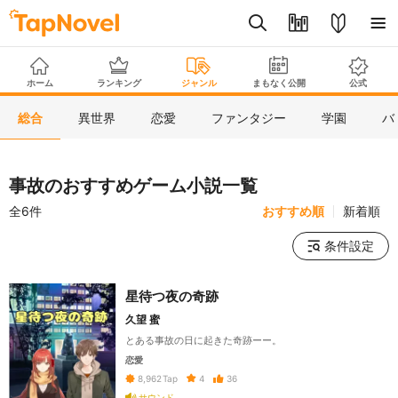
ホーム
ランキング
ジャンル
まもなく公開
公式
総合
異世界
恋愛
ファンタジー
学園
バ
事故のおすすめゲーム小説一覧
全6件
おすすめ順
新着順
条件設定
星待つ夜の奇跡
久望 蜜
とある事故の日に起きた奇跡ーー。
恋愛
4
36
8,962
Tap
サウンド