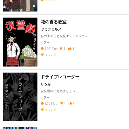
花の香る教室
ヤミヲミルメ
あの子のことが見エテイマスカ？
ホラー
3
31
9,101
Tap
サウンド
ドライブレコーダー
りをか
安全運転に努めましょう。
ホラー
1
7
1,708
Tap
サウンド