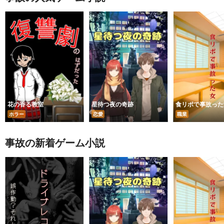
花の香る教室
星待つ夜の奇跡
食リポで事故った
ホラー
恋愛
職業
事故の新着ゲーム小説