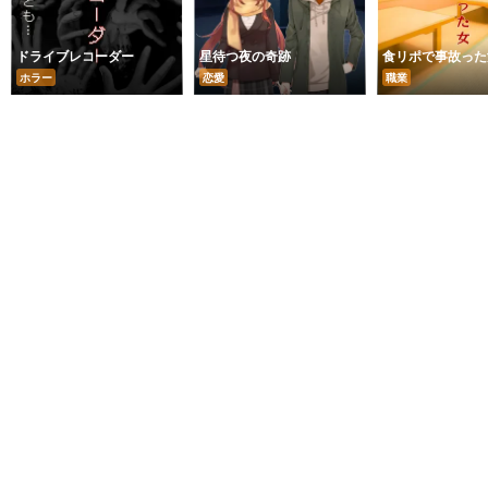
ドライブレコーダー
星待つ夜の奇跡
食リポで事故った
ホラー
恋愛
職業