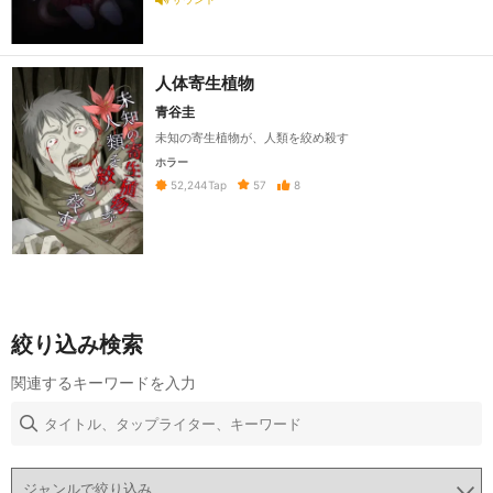
人体寄生植物
青谷圭
未知の寄生植物が、人類を絞め殺す
ホラー
57
8
52,244
Tap
絞り込み検索
関連するキーワードを入力