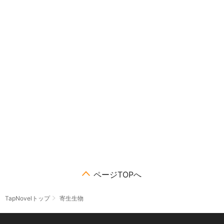
ページTOPへ
TapNovelトップ
寄生生物