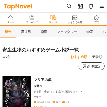
ホーム
ランキング
ジャンル
まもなく公開
公式
総合
異世界
恋愛
ファンタジー
学園
バ
寄生生物のおすすめゲーム小説一覧
全2件
おすすめ順
新着順
条件設定
マリアの蟲
安野木
ある日、少女たちは”蟲”を身籠った・・・
ホラー
127
73
132,651
Tap
サウンド