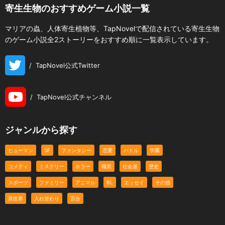
寄生生物のおすすめゲーム小説一覧
マリアの蟲、人体寄生植物等、TapNovelで配信されている寄生生物
のゲーム小説全2ストーリーをおすすめ順に一覧表示しています。
/
TapNovel公式Twitter
/
TapNovel公式チャンネル
ジャンルから探す
ヒューマン
SF
ファンタジー
恋愛
バトル
学園
コメディ
ミステリー
ホラー
職業
社会派
歴史
スポーツ
ファミリー
アニマル
BL
エッセイ
その他
異世界
入れ替わり
百合