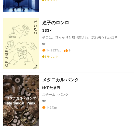
迷子のロンロ
333×
そこは、ひっそりと切り離され、忘れ去られた場所
SF
8
14,253
Tap
サウンド
メタニカル パンク
ゆでたま男
スチーム・パンク
SF
142
Tap