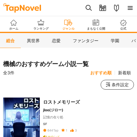
ホーム
ランキング
ジャンル
まもなく公開
公式
総合
異世界
恋愛
ファンタジー
学園
バ
機械のおすすめゲーム小説一覧
全3件
おすすめ順
新着順
条件設定
ロストメモリーズ
jloo(ジロー)
記憶の在り処
SF
1
3
644
Tap
サウンド