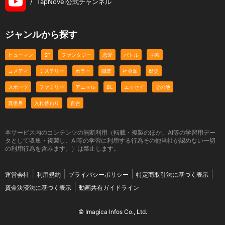
/
TapNovel公式チャンネル
ジャンルから探す
ヒューマン
SF
ファンタジー
恋愛
バトル
学園
コメディ
ミステリー
ホラー
職業
社会派
歴史
スポーツ
ファミリー
アニマル
BL
エッセイ
その他
異世界
入れ替わり
百合
本サービス内のコンテンツの無断利用（転載・複製のほか、AI等の学習用デー
タとして収集・複製し、AI等の学習に利用する行為その他当社が認めない一切
の利用行為を含みます。）は禁止します。
運営会社
利用規約
プライバシーポリシー
特定商取引法に基づく表示
資金決済法に基づく表示
動画共有ガイドライン
© Imagica Infos Co., Ltd.