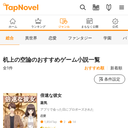
ホーム
ランキング
ジャンル
まもなく公開
公式
総合
異世界
恋愛
ファンタジー
学園
バ
机上の空論のおすすめゲーム小説一覧
全1件
おすすめ順
新着順
条件設定
倍速な彼女
蒸気
アプリで会った日にプロポーズされた
恋愛
2
14
1,854
Tap
サウンド