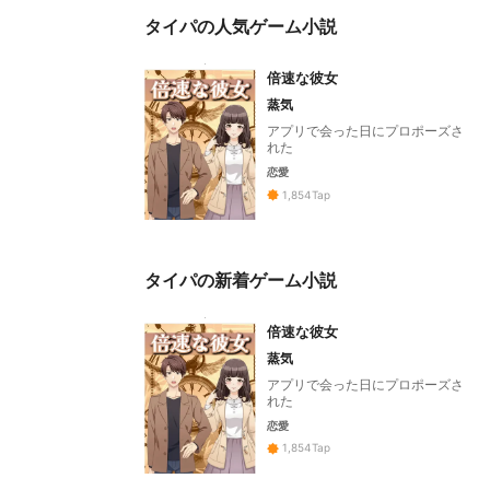
タイパの人気ゲーム小説
倍速な彼女
蒸気
アプリで会った日にプロポーズさ
れた
恋愛
1,854
Tap
タイパの新着ゲーム小説
倍速な彼女
蒸気
アプリで会った日にプロポーズさ
れた
恋愛
1,854
Tap