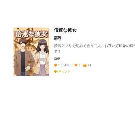
倍速な彼女
蒸気
婚活アプリで初めて会う二人。お互い好印象の様
て？
恋愛
2
14
1,854
Tap
サウンド