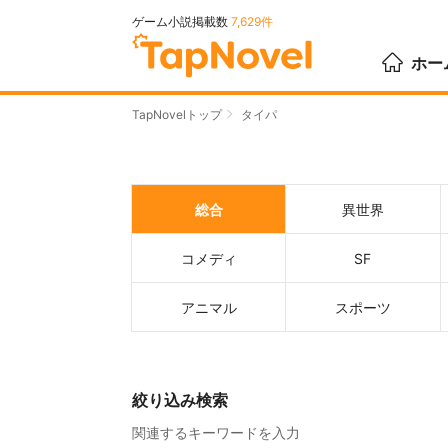
ゲーム小説掲載数
7,629件
ホー
TapNovelトップ
タイパ
総合
異世界
コメディ
SF
アニマル
スポーツ
絞り込み検索
関連するキーワードを入力