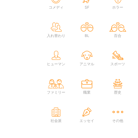
コメディ
SF
ホラー
入れ替わり
BL
百合
ヒューマン
アニマル
スポーツ
ファミリー
職業
歴史
社会派
エッセイ
その他