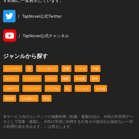
すめ順に一覧表示しています。
/
TapNovel公式Twitter
/
TapNovel公式チャンネル
ジャンルから探す
ヒューマン
SF
ファンタジー
恋愛
バトル
学園
コメディ
ミステリー
ホラー
職業
社会派
歴史
スポーツ
ファミリー
アニマル
BL
エッセイ
その他
異世界
入れ替わり
百合
本サービス内のコンテンツの無断利用（転載・複製のほか、AI等の学習用デー
タとして収集・複製し、AI等の学習に利用する行為その他当社が認めない一切
の利用行為を含みます。）は禁止します。