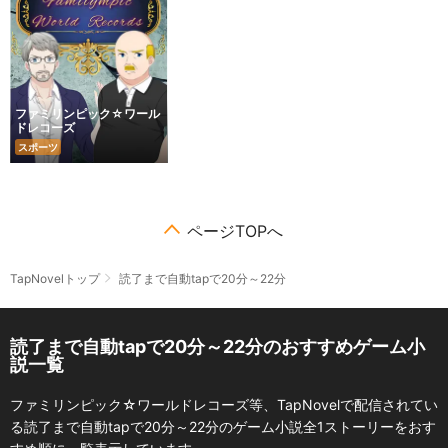
ファミリンピック☆ワール
ドレコーズ
スポーツ
ページTOPへ
TapNovelトップ
読了まで自動tapで20分～22分
読了まで自動tapで20分～22分のおすすめゲーム小
説一覧
ファミリンピック☆ワールドレコーズ等、TapNovelで配信されてい
る読了まで自動tapで20分～22分のゲーム小説全1ストーリーをおす