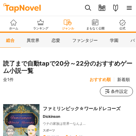
ホーム
ランキング
ジャンル
まもなく公開
公式
総合
異世界
恋愛
ファンタジー
学園
バ
読了まで自動tapで20分～22分のおすすめゲー
ム小説一覧
全1件
おすすめ順
新着順
条件設定
ファミリンピック☆ワールドレコーズ
Dickinson
ウチの家族は世界一なんよ…
スポーツ