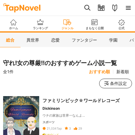
ホーム
ランキング
ジャンル
まもなく公開
公式
総合
異世界
恋愛
ファンタジー
学園
バ
守れ!女の尊厳!!のおすすめゲーム小説一覧
全1件
おすすめ順
新着順
条件設定
ファミリンピック☆ワールドレコーズ
Dickinson
ウチの家族は世界一なんよ…
スポーツ
3
29
21,034
Tap
サウンド