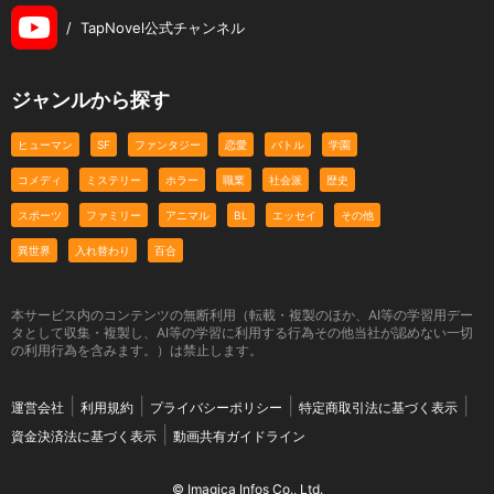
/
TapNovel公式チャンネル
ジャンルから探す
ヒューマン
SF
ファンタジー
恋愛
バトル
学園
コメディ
ミステリー
ホラー
職業
社会派
歴史
スポーツ
ファミリー
アニマル
BL
エッセイ
その他
異世界
入れ替わり
百合
本サービス内のコンテンツの無断利用（転載・複製のほか、AI等の学習用デー
タとして収集・複製し、AI等の学習に利用する行為その他当社が認めない一切
の利用行為を含みます。）は禁止します。
運営会社
利用規約
プライバシーポリシー
特定商取引法に基づく表示
資金決済法に基づく表示
動画共有ガイドライン
© Imagica Infos Co., Ltd.