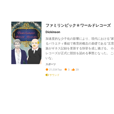
ファミリンピック☆ワールドレコーズ
Dickinson
加速度的な少子化の影響により、現代における“家
るバラエティ番組で教育的概念の基礎である“五
族がギネス記録を更新する快挙を成し遂げる。 
レコーズが正式に競技を認める事態となった。 
いな。
スポーツ
3
29
21,034
Tap
サウンド