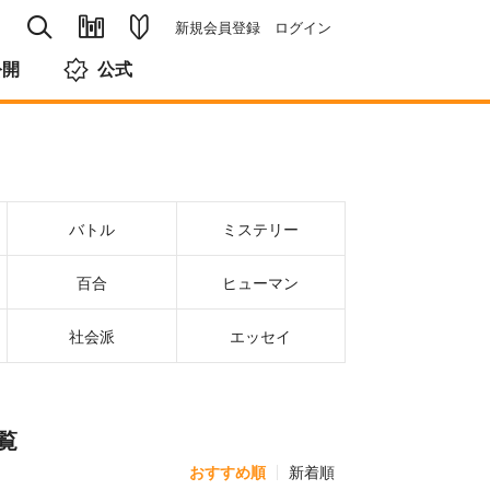
新規会員登録
ログイン
公開
公式
バトル
ミステリー
百合
ヒューマン
社会派
エッセイ
覧
おすすめ順
新着順