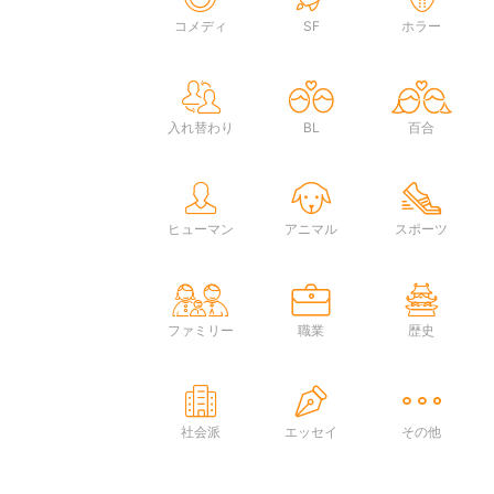
コメディ
SF
ホラー
入れ替わり
BL
百合
ヒューマン
アニマル
スポーツ
ファミリー
職業
歴史
社会派
エッセイ
その他