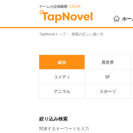
ゲーム小説掲載数
7,625件
ホー
TapNovelトップ
便器の正しい使い方
総合
異世界
コメディ
SF
アニマル
スポーツ
絞り込み検索
関連するキーワードを入力