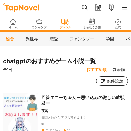
ホーム
ランキング
ジャンル
まもなく公開
公式
総合
異世界
恋愛
ファンタジー
学園
バ
chatgptのおすすめゲーム小説一覧
全1件
おすすめ順
新着順
条件設定
回答エニーちゃんー思い込みの激しい武弘
君ー
夜缶
質問されたら何でも答えます！
SF
28
21,213
Tap