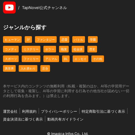
/
TapNovel公式チャンネル
ジャンルから探す
ヒューマン
SF
ファンタジー
恋愛
バトル
学園
コメディ
ミステリー
ホラー
職業
社会派
歴史
スポーツ
ファミリー
アニマル
BL
エッセイ
その他
異世界
入れ替わり
百合
本サービス内のコンテンツの無断利用（転載・複製のほか、AI等の学習用デー
タとして収集・複製し、AI等の学習に利用する行為その他当社が認めない一切
の利用行為を含みます。）は禁止します。
運営会社
利用規約
プライバシーポリシー
特定商取引法に基づく表示
資金決済法に基づく表示
動画共有ガイドライン
© Imagica Infos Co., Ltd.