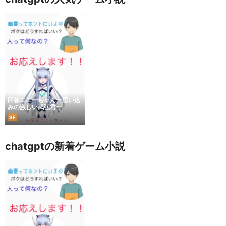
回答エニーちゃんー思い込
みの激しい武弘君ー
SF
chatgptの新着ゲーム小説