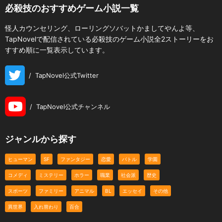
必殺技のおすすめゲーム小説一覧
怪人カウンセリング、ローリングソバットかましてやんよ等、
TapNovelで配信されている必殺技のゲーム小説全2ストーリーをお
すすめ順に一覧表示しています。
/
TapNovel公式Twitter
/
TapNovel公式チャンネル
ジャンルから探す
ヒューマン
SF
ファンタジー
恋愛
バトル
学園
コメディ
ミステリー
ホラー
職業
社会派
歴史
スポーツ
ファミリー
アニマル
BL
エッセイ
その他
異世界
入れ替わり
百合