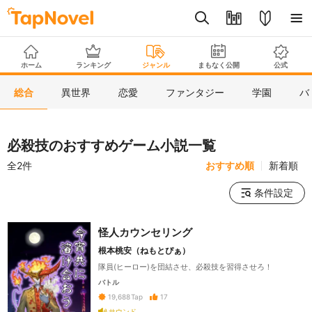
ホーム
ランキング
ジャンル
まもなく公開
公式
総合
異世界
恋愛
ファンタジー
学園
バ
必殺技のおすすめゲーム小説一覧
全2件
おすすめ順
新着順
条件設定
怪人カウンセリング
根本桃安（ねもとぴぁ）
隊員(ヒーロー)を団結させ、必殺技を習得させろ！
バトル
17
19,688
Tap
サウンド