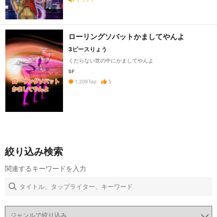
ローリングソバットかましてやんよ
3ピースりょう
くだらない世の中にかましてやんよ
SF
5
1,209
Tap
絞り込み検索
関連するキーワードを入力