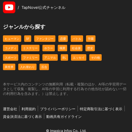
/
TapNovel公式チャンネル
ジャンルから探す
ヒューマン
SF
ファンタジー
恋愛
バトル
学園
コメディ
ミステリー
ホラー
職業
社会派
歴史
スポーツ
ファミリー
アニマル
BL
エッセイ
その他
異世界
入れ替わり
百合
本サービス内のコンテンツの無断利用（転載・複製のほか、AI等の学習用デー
タとして収集・複製し、AI等の学習に利用する行為その他当社が認めない一切
の利用行為を含みます。）は禁止します。
運営会社
利用規約
プライバシーポリシー
特定商取引法に基づく表示
資金決済法に基づく表示
動画共有ガイドライン
© Imagica Infos Co., Ltd.