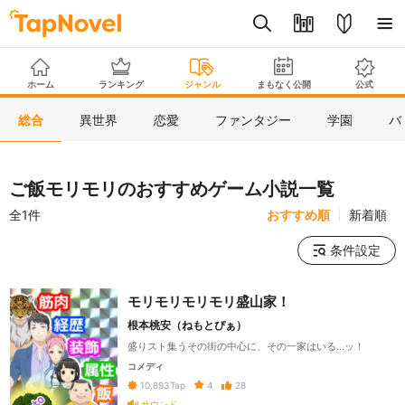
ホーム
ランキング
ジャンル
まもなく公開
公式
総合
異世界
恋愛
ファンタジー
学園
バ
ご飯モリモリのおすすめゲーム小説一覧
全1件
おすすめ順
新着順
条件設定
モリモリモリモリ盛山家！
根本桃安（ねもとぴぁ）
盛りスト集うその街の中心に、その一家はいる…ッ！
コメディ
4
28
10,893
Tap
サウンド