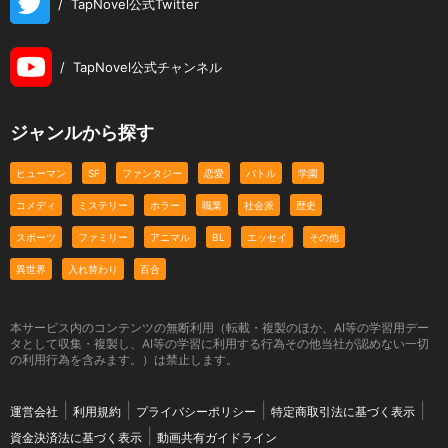
/
TapNovel公式Twitter
/
TapNovel公式チャンネル
ジャンルから探す
ヒューマン
SF
ファンタジー
恋愛
バトル
学園
コメディ
ミステリー
ホラー
職業
社会派
歴史
スポーツ
ファミリー
アニマル
BL
エッセイ
その他
異世界
入れ替わり
百合
本サービス内のコンテンツの無断利用（転載・複製のほか、AI等の学習用デー
タとして収集・複製し、AI等の学習に利用する行為その他当社が認めない一切
の利用行為を含みます。）は禁止します。
運営会社
利用規約
プライバシーポリシー
特定商取引法に基づく表示
資金決済法に基づく表示
動画共有ガイドライン