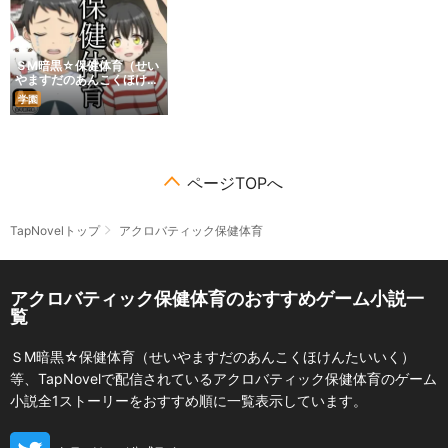
ＳM暗黒☆保健体育（せい
やますだのあんこくほけん
たいいく）
学園
ページTOPへ
TapNovelトップ
アクロバティック保健体育
アクロバティック保健体育のおすすめゲーム小説一
覧
ＳM暗黒☆保健体育（せいやますだのあんこくほけんたいいく）
等、TapNovelで配信されているアクロバティック保健体育のゲーム
小説全1ストーリーをおすすめ順に一覧表示しています。