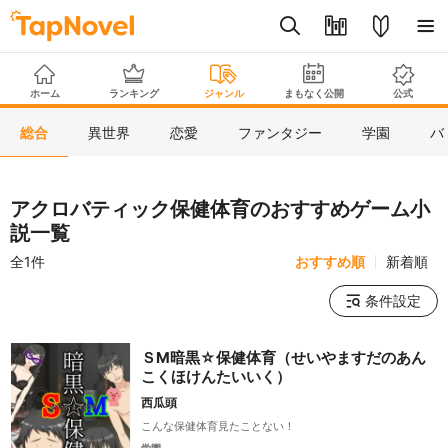
ホーム
ランキング
ジャンル
まもなく公開
公式
総合
異世界
恋愛
ファンタジー
学園
バ
アクロバティック保健体育のおすすめゲーム小
説一覧
全1件
おすすめ順
新着順
条件設定
ＳM暗黒☆保健体育（せいやますだのあん
こくほけんたいいく）
西瓜頭
こんな保健体育見たことない！