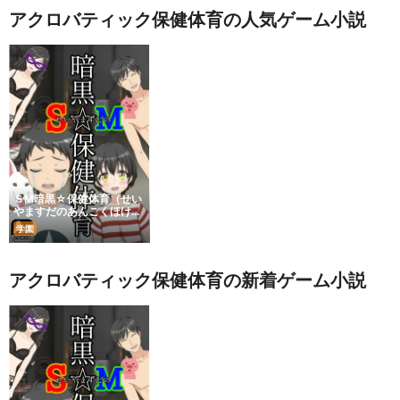
アクロバティック保健体育の人気ゲーム小説
ＳM暗黒☆保健体育（せい
やますだのあんこくほけん
たいいく）
学園
アクロバティック保健体育の新着ゲーム小説