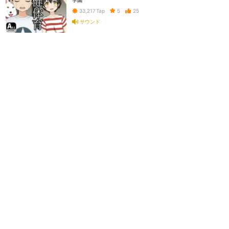
学園
5
25
33,217
Tap
サウンド