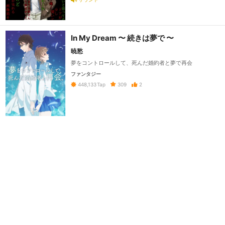
In My Dream 〜 続きは夢で 〜
暁愁
夢をコントロールして、死んだ婚約者と夢で再会
ファンタジー
309
2
448,133
Tap