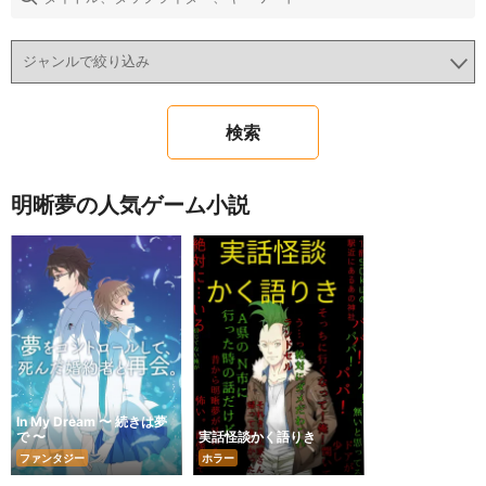
明晰夢の人気ゲーム小説
In My Dream 〜 続きは夢
で 〜
実話怪談かく語りき
ファンタジー
ホラー