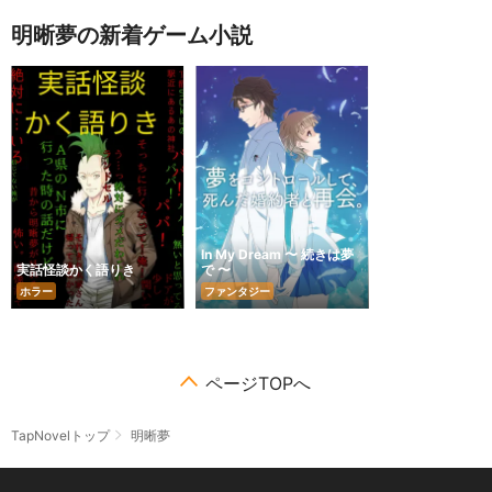
明晰夢の新着ゲーム小説
In My Dream 〜 続きは夢
実話怪談かく語りき
で 〜
ホラー
ファンタジー
ページTOPへ
TapNovelトップ
明晰夢