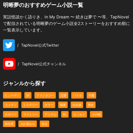
明晰夢のおすすめゲーム小説一覧
実話怪談かく語りき、In My Dream 〜 続きは夢で 〜等、TapNovel
で配信されている明晰夢のゲーム小説全2ストーリーをおすすめ順に
一覧表示しています。
/
TapNovel公式Twitter
/
TapNovel公式チャンネル
ジャンルから探す
ヒューマン
SF
ファンタジー
恋愛
バトル
学園
コメディ
ミステリー
ホラー
職業
社会派
歴史
スポーツ
ファミリー
アニマル
BL
エッセイ
その他
異世界
入れ替わり
百合