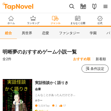
ホーム
ランキング
ジャンル
まもなく公開
公式
総合
異世界
恋愛
ファンタジー
学園
バ
明晰夢のおすすめゲーム小説一覧
全2件
おすすめ順
新着順
条件設定
実話怪談かく語りき
会庫
こんなことがあったんだけどさ…
ホラー
2
17
5,024
Tap
サウンド