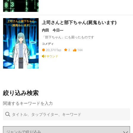
上司さんと部下ちゃん(屍鬼もいます)
内田 今日―
「部下ちゃん」にも困ったものです
コメディ
2
144
20,370
Tap
サウンド
絞り込み検索
関連するキーワードを入力