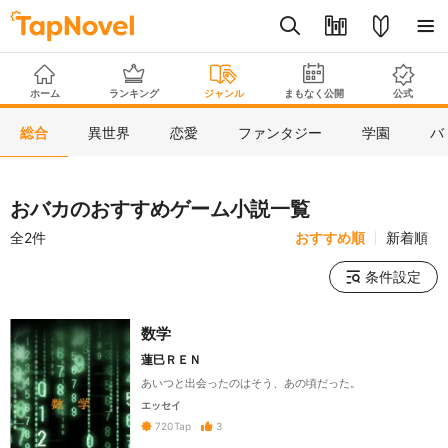
ホーム
ランキング
ジャンル
まもなく公開
公式
総合
異世界
恋愛
ファンタジー
学園
バ
おバカのおすすめゲーム小説一覧
全2件
おすすめ順
新着順
条件設定
数学
蓮巳ＲＥＮ
あいつと出会ったのはそう、あの頃だった。
エッセイ
3
720
Tap