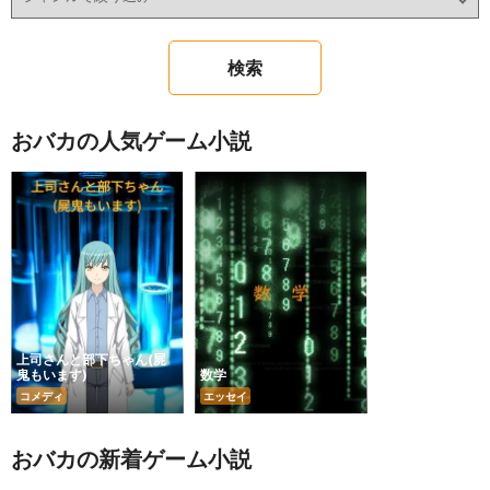
おバカの人気ゲーム小説
上司さんと部下ちゃん(屍
鬼もいます)
数学
コメディ
エッセイ
おバカの新着ゲーム小説