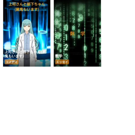
上司さんと部下ちゃん(屍
鬼もいます)
数学
コメディ
エッセイ