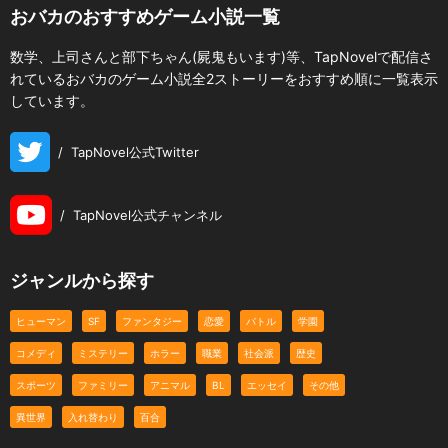
おバカのおすすめゲーム小説一覧
数学、上司さんと部下ちゃん(屍鬼もいます)等、TapNovelで配信さ
れているおバカのゲーム小説全2ストーリーをおすすめ順に一覧表示
しています。
/
TapNovel公式Twitter
/
TapNovel公式チャンネル
ジャンルから探す
ヒューマン
SF
ファンタジー
恋愛
バトル
学園
コメディ
ミステリー
ホラー
職業
社会派
歴史
スポーツ
ファミリー
アニマル
BL
エッセイ
その他
異世界
入れ替わり
百合