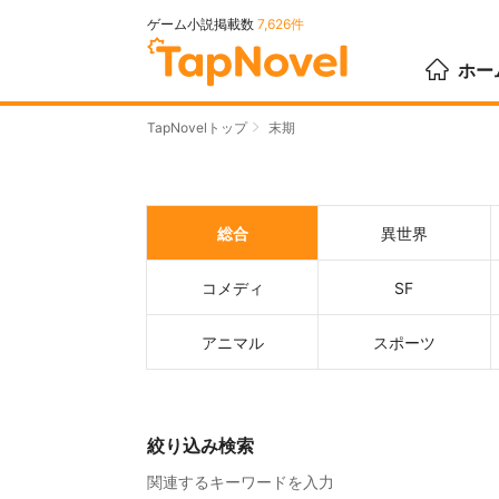
ゲーム小説掲載数
7,626件
ホー
TapNovelトップ
末期
総合
異世界
コメディ
SF
アニマル
スポーツ
絞り込み検索
関連するキーワードを入力