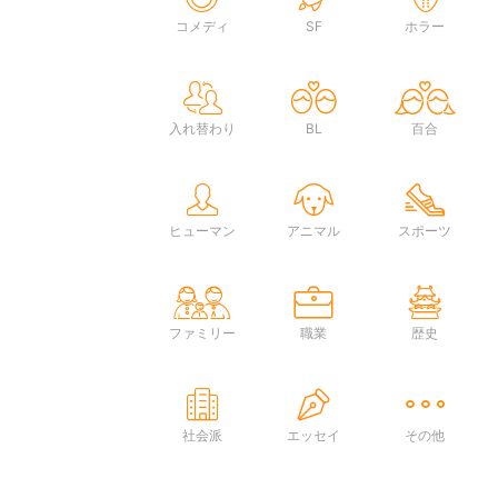
コメディ
SF
ホラー
入れ替わり
BL
百合
ヒューマン
アニマル
スポーツ
ファミリー
職業
歴史
社会派
エッセイ
その他