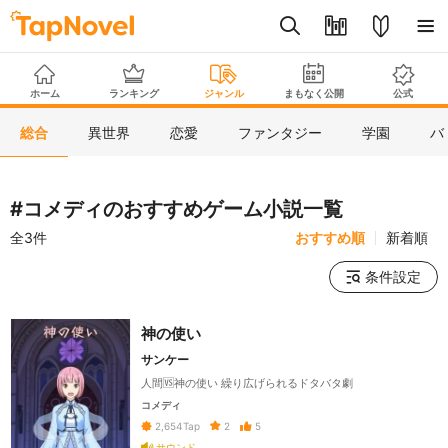
ホーム
ランキング
ジャンル
まもなく公開
公式
総合
異世界
恋愛
ファンタジー
学園
バ
#コメディのおすすめゲーム小説一覧
全3件
おすすめ順
新着順
条件設定
神の使い
サンケー
人間🆚神の使い 繰り広げられるドタバタ劇
コメディ
2
5
2,654
Tap
サウンド