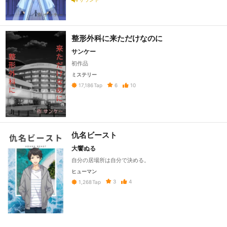
整形外科に来ただけなのに
サンケー
初作品
ミステリー
6
10
17,186
Tap
仇名ビースト
大饗ぬる
自分の居場所は自分で決める。
ヒューマン
3
4
1,268
Tap