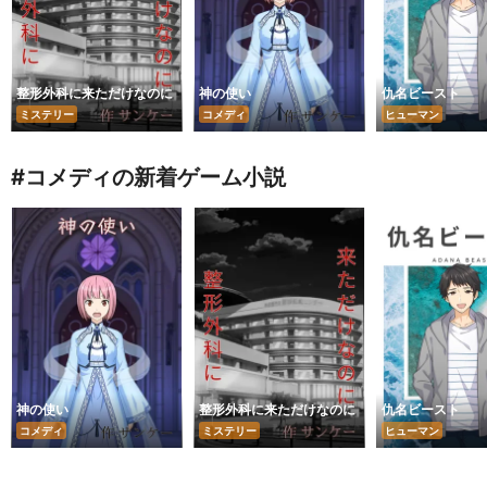
整形外科に来ただけなのに
神の使い
仇名ビースト
ミステリー
コメディ
ヒューマン
#コメディの新着ゲーム小説
神の使い
整形外科に来ただけなのに
仇名ビースト
コメディ
ミステリー
ヒューマン