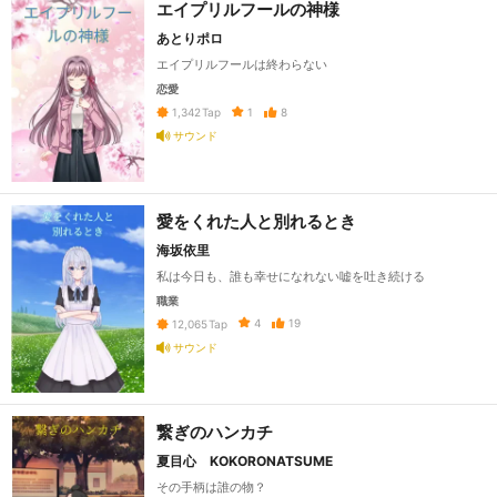
エイプリルフールの神様
あとりポロ
エイプリルフールは終わらない
恋愛
1
8
1,342
Tap
サウンド
愛をくれた人と別れるとき
海坂依里
私は今日も、誰も幸せになれない嘘を吐き続ける
職業
4
19
12,065
Tap
サウンド
繋ぎのハンカチ
夏目心 KOKORONATSUME
その手柄は誰の物？