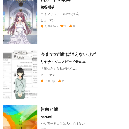
鍵谷端哉
エイプリルフールの結婚式
ヒューマン
1
9
4,387
Tap
今までの“嘘”は消えないけど
リヤナ・ソニスピード💎✒️🦔
「嘘つき」な私だけど……
ヒューマン
2
328
Tap
告白と嘘
narumi
やり直せる人生は人生ではない