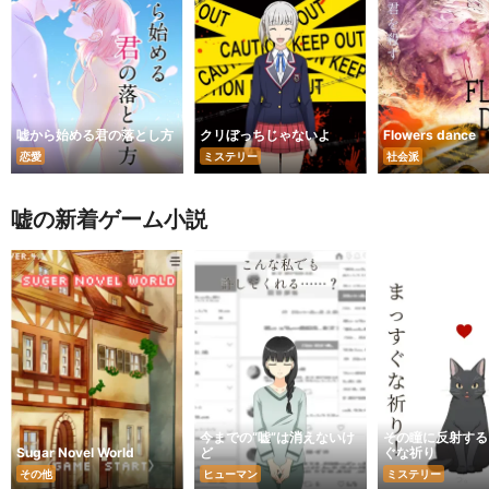
嘘から始める君の落とし方
クリぼっちじゃないよ
Flowers dance
恋愛
ミステリー
社会派
嘘の新着ゲーム小説
今までの“嘘”は消えないけ
その瞳に反射する
Sugar Novel World
ど
ぐな祈り
その他
ヒューマン
ミステリー