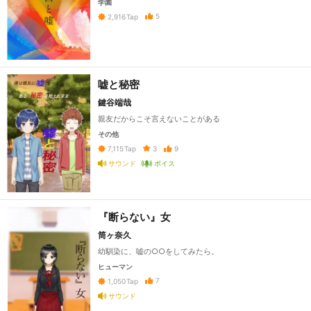
学園
5
2,916
Tap
嘘と秘密
鍵谷端哉
親友だからこそ言えないことがある
その他
3
9
7,115
Tap
サウンド
ボイス
『断らない』女
筒ヶ奈久
幼馴染に、嘘の○○をしてみたら。
ヒューマン
7
1,050
Tap
サウンド