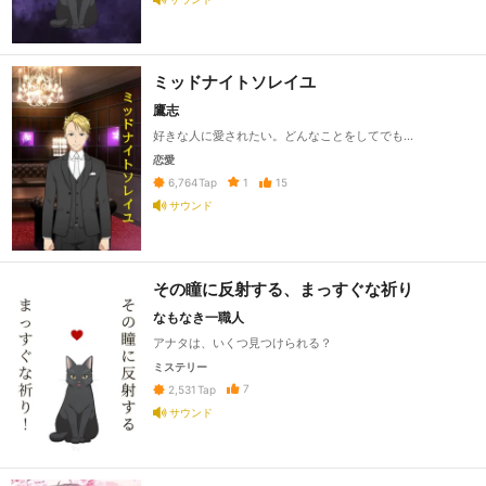
ミッドナイトソレイユ
鷹志
好きな人に愛されたい。どんなことをしてでも…
恋愛
1
15
6,764
Tap
サウンド
その瞳に反射する、まっすぐな祈り
なもなき一職人
アナタは、いくつ見つけられる？
ミステリー
7
2,531
Tap
サウンド