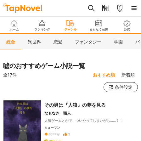
ホーム
ランキング
ジャンル
まもなく公開
公式
総合
異世界
恋愛
ファンタジー
学園
バ
嘘のおすすめゲーム小説一覧
全17件
おすすめ順
新着順
条件設定
その男は『人狼』の夢を見る
なもなき一職人
人狼ゲームとかで、ついやってしまいがち……？！
ヒューマン
3
889
Tap
サウンド