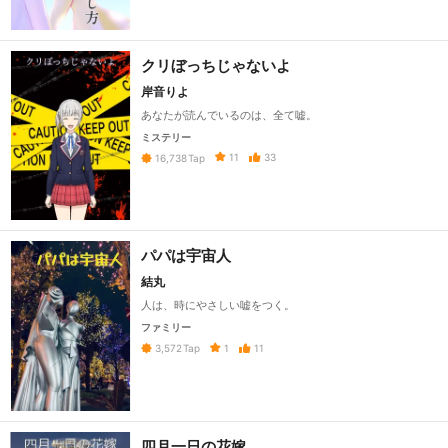
クリぼっちじゃないよ
岸音りよ
あなたが読んでいるのは、全て嘘。
ミステリー
11
33
16,738
Tap
パパは宇宙人
結丸
人は、時にやさしい嘘をつく。
ファミリー
1
11
3,572
Tap
四月一日の花嫁