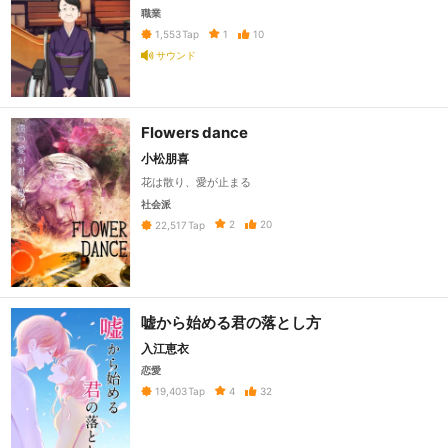
職業
1
10
1,553
Tap
サウンド
Flowers dance
小松朋喜
花は散り、愛が止まる
社会派
2
20
22,517
Tap
嘘から始める君の落とし方
入江恵衣
恋愛
4
32
19,403
Tap