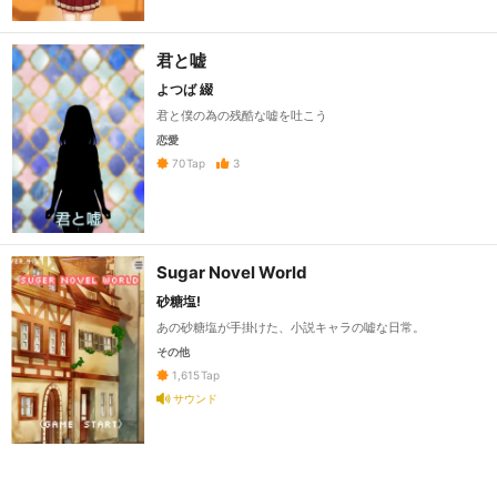
君と嘘
よつば 綴
君と僕の為の残酷な嘘を吐こう
恋愛
3
70
Tap
Sugar Novel World
砂糖塩!
あの砂糖塩が手掛けた、小説キャラの嘘な日常。
その他
1,615
Tap
サウンド