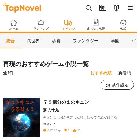
ホーム
ランキング
ジャンル
まもなく公開
公式
総合
異世界
恋愛
ファンタジー
学園
バ
再現のおすすめゲーム小説一覧
全1件
おすすめ順
新着順
条件設定
７９億分の１のキュン
要 九十九
キュンとは何かを知った時、初めての恋が始まる
コメディ
1
11
6,015
Tap