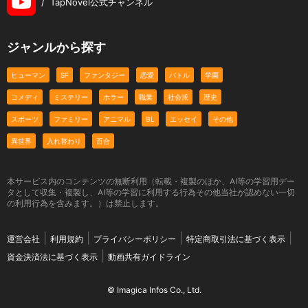
/
TapNovel公式チャンネル
ジャンルから探す
ヒューマン
SF
ファンタジー
恋愛
バトル
学園
コメディ
ミステリー
ホラー
職業
社会派
歴史
スポーツ
ファミリー
アニマル
BL
エッセイ
その他
異世界
入れ替わり
百合
本サービス内のコンテンツの無断利用（転載・複製のほか、AI等の学習用デー
タとして収集・複製し、AI等の学習に利用する行為その他当社が認めない一切
の利用行為を含みます。）は禁止します。
運営会社
利用規約
プライバシーポリシー
特定商取引法に基づく表示
資金決済法に基づく表示
動画共有ガイドライン
© Imagica Infos Co., Ltd.