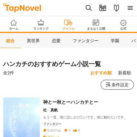
ホーム
ランキング
ジャンル
まもなく公開
公式
総合
異世界
恋愛
ファンタジー
学園
バ
ハンカチのおすすめゲーム小説一覧
全2件
おすすめ順
新着順
条件設定
神とー秋とーハンカチとー
社 真帆
もう一度、彼に話しかけたいです。彼に触れたいです。
ファンタジー
3
9
5,623
Tap
サウンド