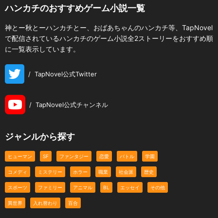
ハンカチのおすすめゲーム小説一覧
神とー秋とーハンカチとー、おばあちゃんのハンカチ等、TapNovel
で配信されているハンカチのゲーム小説全2ストーリーをおすすめ順
に一覧表示しています。
/
TapNovel公式Twitter
/
TapNovel公式チャンネル
ジャンルから探す
ヒューマン
SF
ファンタジー
恋愛
バトル
学園
コメディ
ミステリー
ホラー
職業
社会派
歴史
スポーツ
ファミリー
アニマル
BL
エッセイ
その他
異世界
入れ替わり
百合