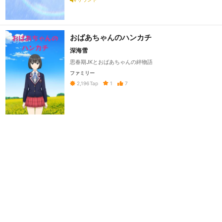
おばあちゃんのハンカチ
深海雪
思春期JKとおばあちゃんの絆物語
ファミリー
1
7
2,196
Tap