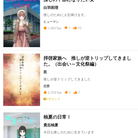
白羽莉理
推しのために人生捧げます。
ヒューマン
1
10
1,060
Tap
拝啓家族へ 推しが逆トリップしてきまし
た。（出会い～文化祭編）
艮
推しが逆ドリップしてきました
恋愛
1
7
2,376
Tap
サウンド
柚夏の日常！
貴志柚夏
今日も推しのために生きています