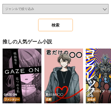
推しの人気ゲーム小説
アルカロイダ・コ
GAZE ON
君だけの〇〇
クス
ファンタジー
恋愛
社会派