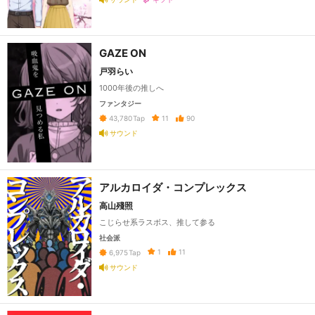
GAZE ON
戸羽らい
1000年後の推しへ
ファンタジー
11
90
43,780
Tap
サウンド
アルカロイダ・コンプレックス
高山殘照
こじらせ系ラスボス、推して参る
社会派
1
11
6,975
Tap
サウンド