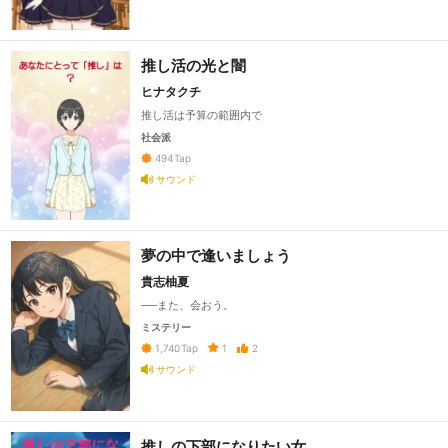
推し活の光と闇
ヒナタクチ
推し活は予算の範囲内で
社会派
494
Tap
サウンド
夢の中で逢いましょう
貴志柚夏
──また、会おう。
ミステリー
1
2
1,740
Tap
サウンド
推しの下部になりたい女