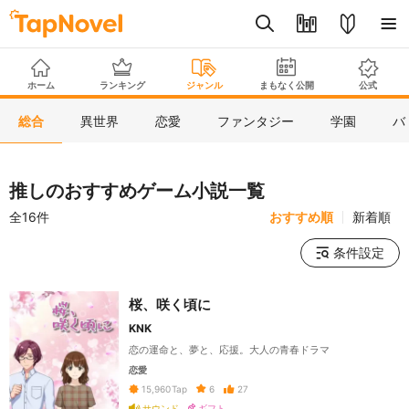
ホーム
ランキング
ジャンル
まもなく公開
公式
総合
異世界
恋愛
ファンタジー
学園
バ
推しのおすすめゲーム小説一覧
全16件
おすすめ順
新着順
条件設定
桜、咲く頃に
KNK
恋の運命と、夢と、応援。大人の青春ドラマ
恋愛
6
27
15,960
Tap
サウンド
ギフト