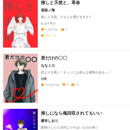
推しと天使と、革命
底抜ノ海
推しと天国、どちらを選びますか？
ヒューマン
4
4,282
Tap
サウンド
君だけの〇〇
ななミロ
恋よりも推し！キュンには色んな種類があるっ！
恋愛
4
14
10,640
Tap
推しになら魂回収されてもいい
榎本しおり
願掛けしたらSSRよりやばいものが来た