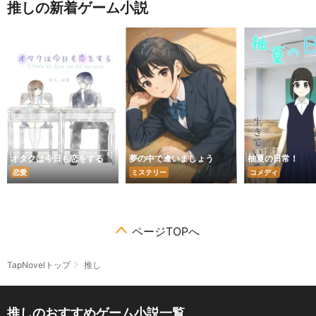
推しの新着ゲーム小説
オタクは今日も恋をする
夢の中で逢いましょう
柚夏の日常！
恋愛
ミステリー
コメディ
ページTOPへ
TapNovelトップ
推し
推しのおすすめゲーム小説一覧