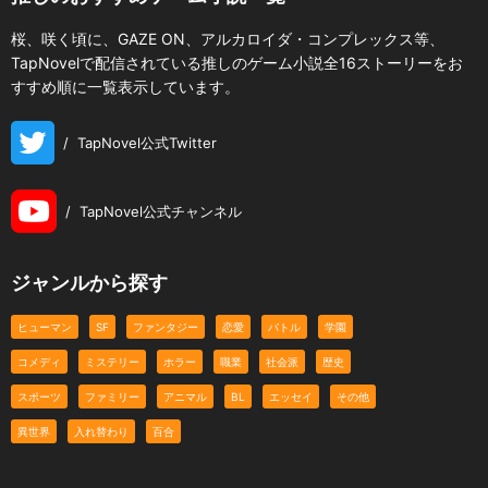
桜、咲く頃に、GAZE ON、アルカロイダ・コンプレックス等、
TapNovelで配信されている推しのゲーム小説全16ストーリーをお
すすめ順に一覧表示しています。
/
TapNovel公式Twitter
/
TapNovel公式チャンネル
ジャンルから探す
ヒューマン
SF
ファンタジー
恋愛
バトル
学園
コメディ
ミステリー
ホラー
職業
社会派
歴史
スポーツ
ファミリー
アニマル
BL
エッセイ
その他
異世界
入れ替わり
百合