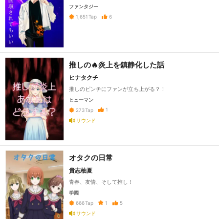
ファンタジー
6
1,651
Tap
推しの🔥炎上を鎮静化した話
ヒナタクチ
推しのピンチにファンが立ち上がる？！
ヒューマン
1
273
Tap
サウンド
オタクの日常
貴志柚夏
青春、友情、そして推し！
学園
1
5
666
Tap
サウンド