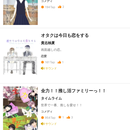
コメディ
2
194
Tap
オタクは今日も恋をする
貴志柚夏
画面越しの恋。
恋愛
1
161
Tap
サウンド
全力！！推し活ファミリーっ！！
タイムライム
世界で一番、推しを愛せ！！
コメディ
1
3
954
Tap
サウンド