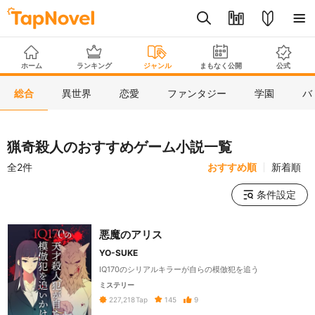
ホーム
ランキング
ジャンル
まもなく公開
公式
総合
異世界
恋愛
ファンタジー
学園
バ
猟奇殺人のおすすめゲーム小説一覧
全2件
おすすめ順
新着順
条件設定
悪魔のアリス
YO-SUKE
IQ170のシリアルキラーが自らの模倣犯を追う
ミステリー
145
9
227,218
Tap