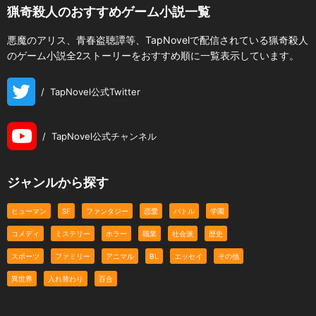
猟奇殺人のおすすめゲーム小説一覧
悪魔のアリス、青春盗聴譚等、TapNovelで配信されている猟奇殺人
のゲーム小説全2ストーリーをおすすめ順に一覧表示しています。
/
TapNovel公式Twitter
/
TapNovel公式チャンネル
ジャンルから探す
ヒューマン
SF
ファンタジー
恋愛
バトル
学園
コメディ
ミステリー
ホラー
職業
社会派
歴史
スポーツ
ファミリー
アニマル
BL
エッセイ
その他
異世界
入れ替わり
百合