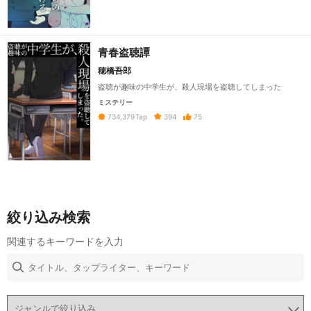
青春盗聴譚
穂橋吾郎
盗聴が趣味の中学生が、殺人現場を盗聴してしまった
ミステリー
394
75
734,379
Tap
絞り込み検索
関連するキーワードを入力