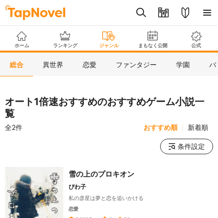
ホーム
ランキング
ジャンル
まもなく公開
公式
総合
異世界
恋愛
ファンタジー
学園
バ
オート1倍速おすすめのおすすめゲーム小説一
覧
全2件
おすすめ順
新着順
条件設定
雪の上のプロキオン
びわ子
私の彦星は夢と恋を追いかける
恋愛