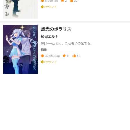
2
22
6,969
Tap
サウンド
虚光のポラリス
松田エルナ
輝け──たとえ、ニセモノの光でも。
職業
11
53
39,053
Tap
サウンド