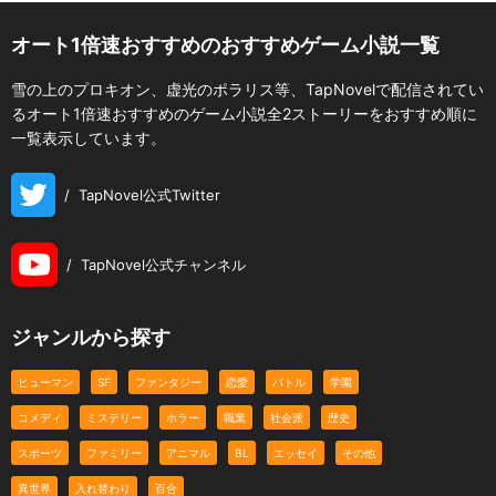
オート1倍速おすすめのおすすめゲーム小説一覧
雪の上のプロキオン、虚光のポラリス等、TapNovelで配信されてい
るオート1倍速おすすめのゲーム小説全2ストーリーをおすすめ順に
一覧表示しています。
/
TapNovel公式Twitter
/
TapNovel公式チャンネル
ジャンルから探す
ヒューマン
SF
ファンタジー
恋愛
バトル
学園
コメディ
ミステリー
ホラー
職業
社会派
歴史
スポーツ
ファミリー
アニマル
BL
エッセイ
その他
異世界
入れ替わり
百合