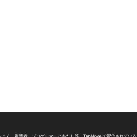
まく、復讐者、プロゲーマーとあたし等、TapNovelで配信されてい