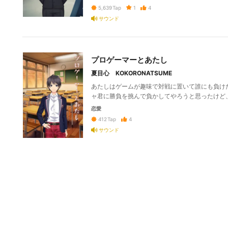
1
4
5,639
Tap
サウンド
プロゲーマーとあたし
夏目心 KOKORONATSUME
あたしはゲームが趣味で対戦に置いて誰にも負け
ャ君に勝負を挑んで負かしてやろうと思ったけど
恋愛
4
412
Tap
サウンド