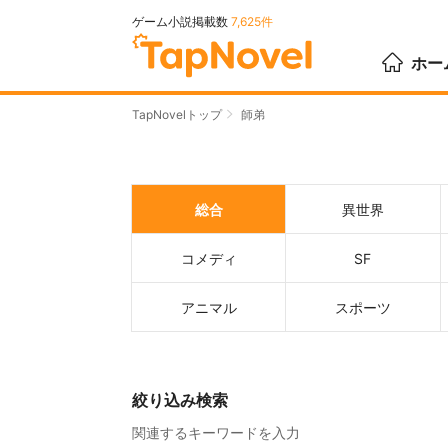
ゲーム小説掲載数
7,625件
ホー
TapNovelトップ
師弟
総合
異世界
コメディ
SF
アニマル
スポーツ
絞り込み検索
関連するキーワードを入力