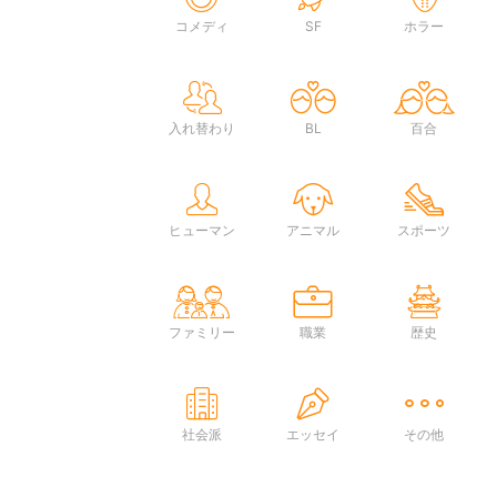
コメディ
SF
ホラー
入れ替わり
BL
百合
ヒューマン
アニマル
スポーツ
ファミリー
職業
歴史
社会派
エッセイ
その他