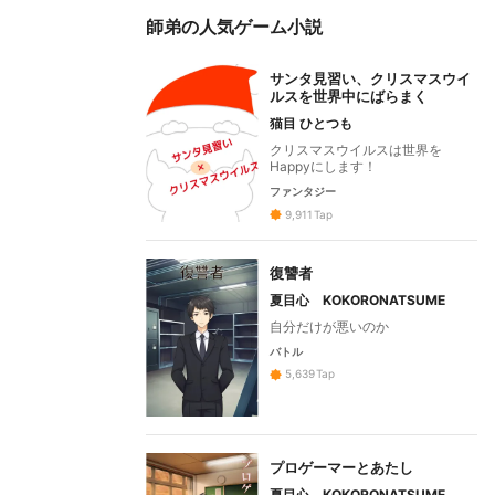
師弟の人気ゲーム小説
サンタ見習い、クリスマスウイ
ルスを世界中にばらまく
猫目 ひとつも
クリスマスウイルスは世界を
Happyにします！
ファンタジー
9,911
Tap
復讐者
夏目心 KOKORONATSUME
自分だけが悪いのか
バトル
5,639
Tap
プロゲーマーとあたし
夏目心 KOKORONATSUME