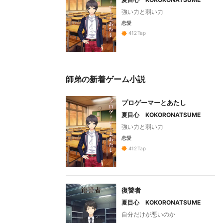
強い力と弱い力
恋愛
412
Tap
師弟の新着ゲーム小説
プロゲーマーとあたし
夏目心 KOKORONATSUME
強い力と弱い力
恋愛
412
Tap
復讐者
夏目心 KOKORONATSUME
自分だけが悪いのか