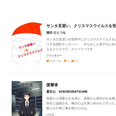
サンタ見習い、クリスマスウイルスを
猫目 ひとつも
サンタの見習いが世界中にクリスマスウイルス
うする師匠サンタ―― やらかした弟子のため
ルなクリスマス・ストーリーです
ファンタジー
2
14
9,911
Tap
復讐者
夏目心 KOKORONATSUME
両親から溺愛される弟と、両親から虐待される俺
存在と認識され、俺の心は次第に砕かれて行った
怒らせた時に俺を助けたのは。
バトル