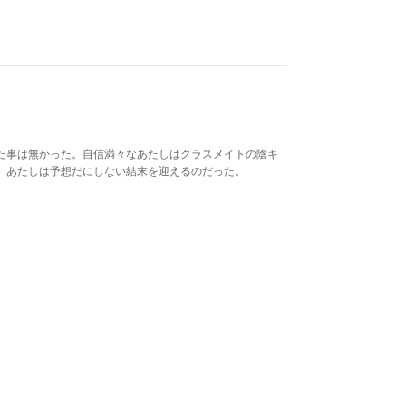
た事は無かった。自信満々なあたしはクラスメイトの陰キ
、あたしは予想だにしない結末を迎えるのだった。