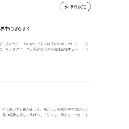
条件設定
世界中にばらまく
をばらまいた！ そのせいで人々は浮かれポンチに！ ど
に、サンタクロースと悪夢のボスが右往左往するハートフ
。何に置いても弟が正しく、俺だけが家族の中で間違った
。身の危険を感じて逃げ出して知らない誰かとぶつかって