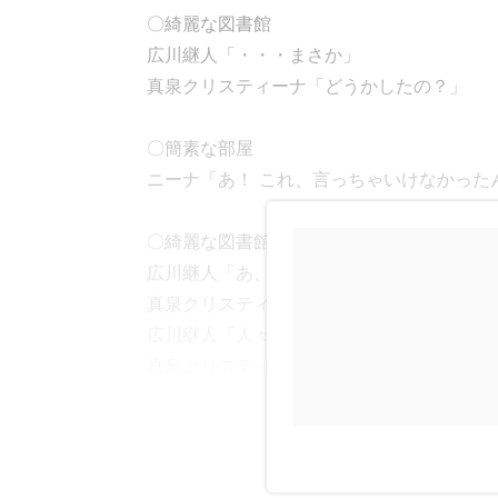
〇綺麗な図書館
広川継人「・・・まさか」
真泉クリスティーナ「どうかしたの？」
〇簡素な部屋
ニーナ「あ！ これ、言っちゃいけなかった
〇綺麗な図書館
広川継人「あ、いや、何でもないよ」
真泉クリスティーナ「とにかく、ＨＩＭＡＨ
広川継人「人々の記憶を移植って・・・い
真泉クリスティーナ「さあ。 それはあなた