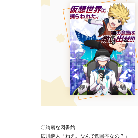
〇綺麗な図書館
広川継人「ねえ。なんで図書室なの？」