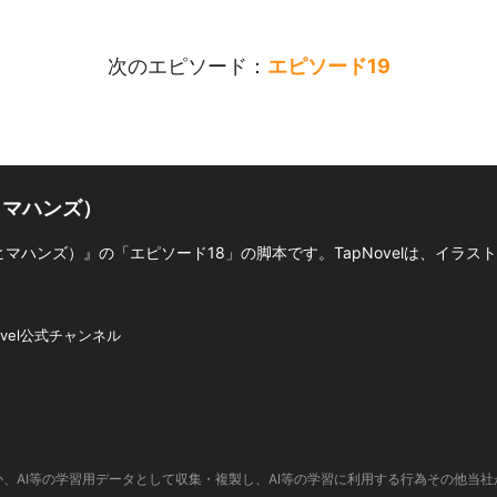
次のエピソード：
エピソード19
（ヒマハンズ）
（ヒマハンズ）』の「エピソード18」の脚本です。TapNovelは、イラス
。
ovel公式チャンネル
、AI等の学習用データとして収集・複製し、AI等の学習に利用する行為その他当