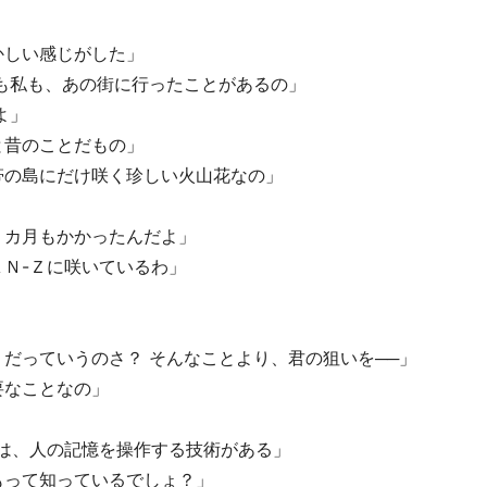
かしい感じがした」
も私も、あの街に行ったことがあるの」
よ」
と昔のことだもの」
帯の島にだけ咲く珍しい火山花なの」
２カ月もかかったんだよ」
Ｎ-Ｚに咲いているわ」
だっていうのさ？ そんなことより、君の狙いを──」
要なことなの」
は、人の記憶を操作する技術がある」
もって知っているでしょ？」