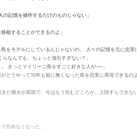
人の記憶を操作するだけのものじゃない」
に移植することができるのよ」
ニ島をモデルにしているんじゃないの。 人々の記憶を元に忠実
くらなんでも、ちょっと強引すぎない？」
。 きっとマイリーニ島をすごく好きな人が──」
がどうやって10年も前に無くなった島を忠実に再現できるの
起きた噴火が原因で、今はもう住むどころか、上陸すらできな
して住めなくなった」