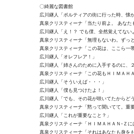
〇綺麗な図書館
広川継人「ポルティアの街に行った時、懐
真泉クリスティーナ「当たり前よ。 あなた
広川継人「え！？ でも僕、全然覚えてない
真泉クリスティーナ「無理もないわ。ずっ
真泉クリスティーナ「この花は、ここら一
広川継人「オレフレア！」
広川継人「姉さんのために入手するのに、
真泉クリスティーナ「この花もＨＩＭＡＨＡ
広川継人「そういえば・・・」
広川継人「僕も見つけたよ！」
広川継人「でも、その花が咲いてたからどう
真泉クリスティーナ「黙って聞いてて。重
広川継人「これが重要なこと？」
真泉クリスティーナ「ＨＩＭＡＨＡＮ-Ｚに
真泉クリスティーナ「それはあなたも身を