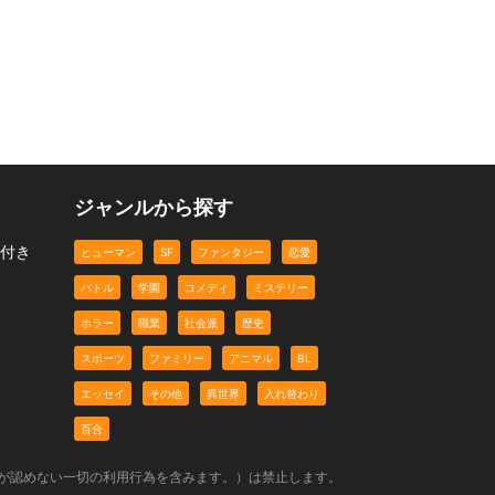
ジャンルから探す
ト付き
ヒューマン
SF
ファンタジー
恋愛
バトル
学園
コメディ
ミステリー
ホラー
職業
社会派
歴史
スポーツ
ファミリー
アニマル
BL
エッセイ
その他
異世界
入れ替わり
百合
社が認めない一切の利用行為を含みます。）は禁止します。