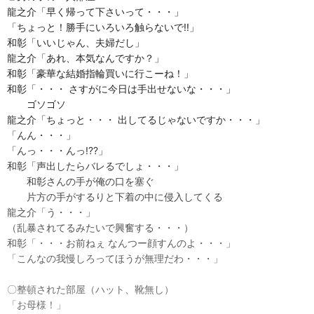
龍之介「早く帰って下さいって・・・」
「ちょっと！勝手にいろいろ触らないで!!」
和彰「いいじゃん、夫婦だし」
龍之介「あれ、本気なんですか？」
和彰「豪華な結婚指輪買いに行こーね！」
和彰「・・・ さすがに今日は手出せないな・・・」
ゴソゴソ
龍之介「ちょっと・・・ 出してるじゃないですか・・・」
「んん・・・」
「んっ・・・んっ!??」
和彰「声出したらバレるでしょ・・・」
和彰さんの手が俺の口を塞ぐ
片方の手がするりと下着の中に侵入してくる
龍之介「う・・・」
（乱暴されてるみたいで興奮する・・・）
和彰「・・・お前ねぇ なんつー顔すんのよ・・・」
「こんなの我慢しろってほうが無理だわ・・・」
〇整頓された部屋（ハット、靴無し）
「お母様！」