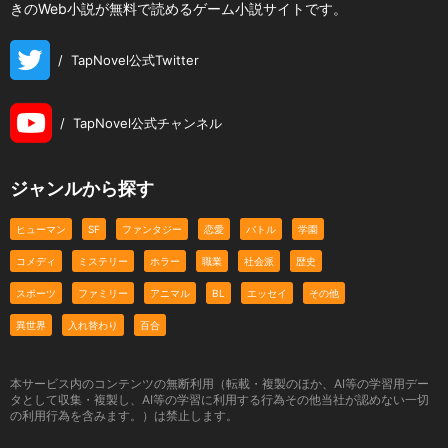
きのWeb小説が無料で読めるゲーム小説サイトです。
/
TapNovel公式Twitter
/
TapNovel公式チャンネル
ジャンルから探す
ヒューマン
SF
ファンタジー
恋愛
バトル
学園
コメディ
ミステリー
ホラー
職業
社会派
歴史
スポーツ
ファミリー
アニマル
BL
エッセイ
その他
異世界
入れ替わり
百合
本サービス内のコンテンツの無断利用（転載・複製のほか、AI等の学習用デー
タとして収集・複製し、AI等の学習に利用する行為その他当社が認めない一切
の利用行為を含みます。）は禁止します。