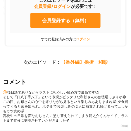
このエピソードを読むには
〇ホテルの受付
会員登録/ログイン
が必要です！
ホテルマン「ようこそお越し下さいました」
龍之介「あ・・・ えっ・・・えっとあの・・・」
会員登録する（無料）
すでに登録済みの方は
ログイン
次のエピソード：
【番外編】挨拶 和彰
コメント
後日談でありながらラストに相応しい締め方で最高です🥰
そして「口八丁手八丁」という表現がピッタリな和彰さんの独壇場っぷりが😂
この回、お母さんの心中を慮りながら見るという楽しみもありますね😊 夕食買
ってくると家を出られ、ホテルでお楽しみの２人に放置され続けるって…しか
もカツ責め🤣
高校生の日常を変なおじさんに塗り替えられてしまう龍之介くんサイド、ラス
トまで存分に堪能させていただきました💕
2年前