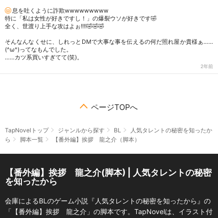
息を吐くように詐欺wwwwwwwww
特に「私は女性が好きですし！」の爆裂ウソが好きです🤣
全く、世渡り上手な攻はよぉ!!!!🤣🤣🤣
そんなんなくせに、しれっとDMで大事な事を伝えるの何だ照れ屋か貴様ぁ……
(^ω^)ってなもんでした。
……カツ系買いすぎてて(笑)。
2年前
ページTOPへ
TapNovelトップ
ジャンルから探す
BL
人気タレントの秘密を知ったか
ら
脚本一覧
【番外編】挨拶 龍之介（脚本）
【番外編】挨拶 龍之介(脚本) | 人気タレントの秘密
を知ったから
会庫によるBLのゲーム小説『人気タレントの秘密を知ったから』の
「【番外編】挨拶 龍之介」の脚本です。TapNovelは、イラスト付