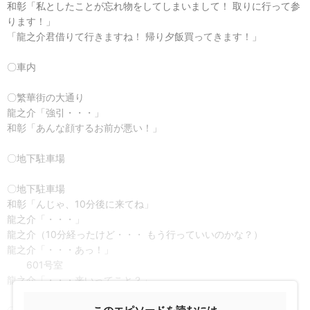
和彰「私としたことが忘れ物をしてしまいまして！ 取りに行って参
ります！」
「龍之介君借りて行きますね！ 帰り夕飯買ってきます！」
〇車内
〇繁華街の大通り
龍之介「強引・・・」
和彰「あんな顔するお前が悪い！」
〇地下駐車場
〇地下駐車場
和彰「んじゃ、10分後に来てね」
龍之介「・・・」
龍之介（10分経ったけど・・・ もう行っていいのかな？）
龍之介「・・・あっ！」
601号室
龍之介「・・・来いってこと？」