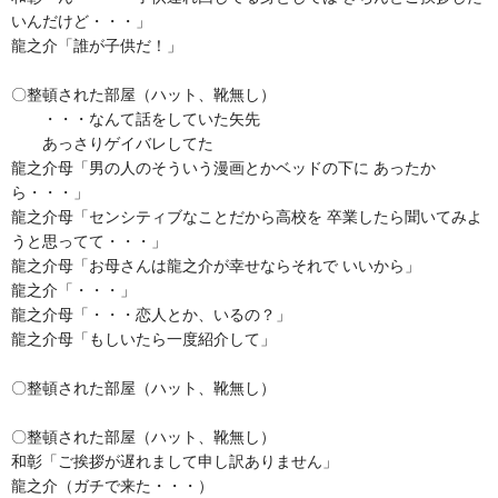
いんだけど・・・」
龍之介「誰が子供だ！」
〇整頓された部屋（ハット、靴無し）
・・・なんて話をしていた矢先
あっさりゲイバレしてた
龍之介母「男の人のそういう漫画とかベッドの下に あったか
ら・・・」
龍之介母「センシティブなことだから高校を 卒業したら聞いてみよ
うと思ってて・・・」
龍之介母「お母さんは龍之介が幸せならそれで いいから」
龍之介「・・・」
龍之介母「・・・恋人とか、いるの？」
龍之介母「もしいたら一度紹介して」
〇整頓された部屋（ハット、靴無し）
〇整頓された部屋（ハット、靴無し）
和彰「ご挨拶が遅れまして申し訳ありません」
龍之介（ガチで来た・・・）