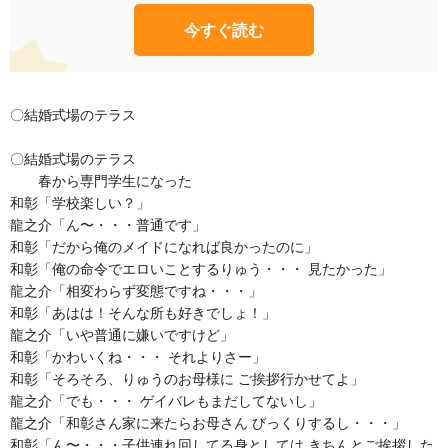
今すぐ読む
〇結婚式場のテラス
〇結婚式場のテラス
春から専門学生になった
和彰「学校楽しい？」
龍之介「ん〜・・・普通です」
和彰「だから俺のメイドになれば良かったのに」
和彰「俺の命令でエロいことするりゅう・・・ 見たかった」
龍之介「相変わらず変態ですね・・・」
和彰「あはは！そんな所も好きでしょ！」
龍之介「いや普通に嫌いですけど」
和彰「かわいくね・・・ それよりさー」
和彰「そろそろ、りゅうのお母様に ご挨拶行かせてよ」
龍之介「でも・・・ ゲイバレもまだしてないし」
龍之介「和彰さん家に来たらお母さん びっくりするし・・・」
和彰「ん〜・・・子供連れ回してる身としては きちんとご挨拶した