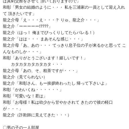
は真剣交際をさせて 頂いておりますので」
和彰「男女の結婚のように・・・ 私を三浦家の一員として迎え入れ
て 頂きたいです」
龍之介母「え・・・え・・・？ りゅ、龍之介・・・」
龍之介「ーーーーー!????」
龍之介（はっ！ 俺までびっくりしてたらバレる！）
龍之介「はは・・・ まあそんな感じ・・・」
龍之介母「あ、あの・・・ てっきり息子位の子が来るかと思って こ
んなものしか・・・」
和彰「ありがとうございます！嬉しいです！」
カタカタカタカタカタ・・・
龍之介母「あの、そ、粗茶ですが・・・」
龍之介（見てられない）
龍之介「和彰さん、もー挨拶終わったし 帰って下さいよ」
和彰「かわいくね・・・・・・」
和彰「可愛いな！君は」
和彰「お母様！私は幼少から甘やかされて きたので彼の軽口
が・・・」
龍之介（詐欺師に見えてきた・・・）
〇男の子の一人部屋