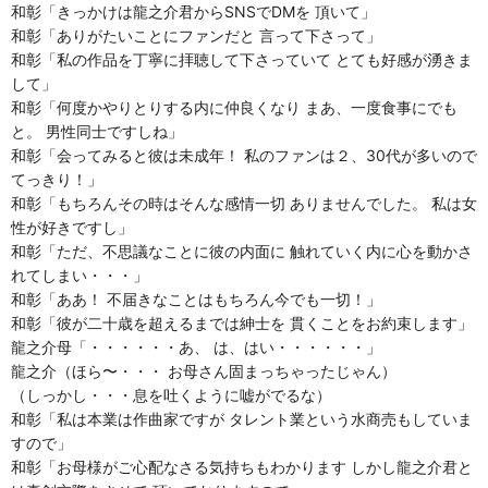
和彰「きっかけは龍之介君からSNSでDMを 頂いて」
和彰「ありがたいことにファンだと 言って下さって」
和彰「私の作品を丁寧に拝聴して下さっていて とても好感が湧きま
して」
和彰「何度かやりとりする内に仲良くなり まあ、一度食事にでも
と。 男性同士ですしね」
和彰「会ってみると彼は未成年！ 私のファンは２、30代が多いので
てっきり！」
和彰「もちろんその時はそんな感情一切 ありませんでした。 私は女
性が好きですし」
和彰「ただ、不思議なことに彼の内面に 触れていく内に心を動かさ
れてしまい・・・」
和彰「ああ！ 不届きなことはもちろん今でも一切！」
和彰「彼が二十歳を超えるまでは紳士を 貫くことをお約束します」
龍之介母「・・・・・・あ、 は、はい・・・・・・」
龍之介（ほら〜・・・ お母さん固まっちゃったじゃん）
（しっかし・・・息を吐くように嘘がでるな）
和彰「私は本業は作曲家ですが タレント業という水商売もしていま
すので」
和彰「お母様がご心配なさる気持ちもわかります しかし龍之介君と