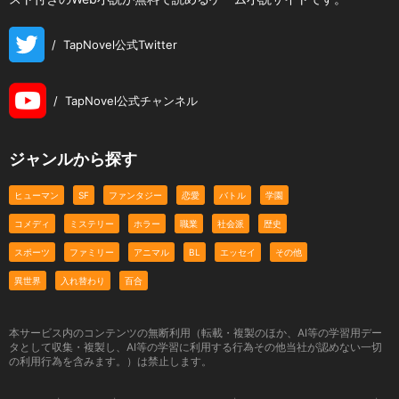
/
TapNovel公式Twitter
/
TapNovel公式チャンネル
ジャンルから探す
ヒューマン
SF
ファンタジー
恋愛
バトル
学園
コメディ
ミステリー
ホラー
職業
社会派
歴史
スポーツ
ファミリー
アニマル
BL
エッセイ
その他
異世界
入れ替わり
百合
本サービス内のコンテンツの無断利用（転載・複製のほか、AI等の学習用デー
タとして収集・複製し、AI等の学習に利用する行為その他当社が認めない一切
の利用行為を含みます。）は禁止します。