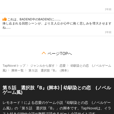
2年前
これは、BADEND中のBADENDに……。
挿し込まれる回想シーンが、より主人公が心中に抱く悲しみを増大させます
ね……
2年前
ページTOPへ
TapNovelトップ
ジャンルから探す
恋愛
幼馴染との恋 (ノベルゲーム
風)
脚本一覧
第５話 選択肢『B』（脚本）
第５話 選択肢『B』(脚本) | 幼馴染との恋 (ノベル
ゲーム風)
レモネード！による恋愛のゲーム小説『幼馴染との恋 (ノベルゲー
ム風)』の「第５話 選択肢『B』」の脚本です。TapNovelは、イラ
スト付きのWeb小説が無料で読めるゲーム小説サイトです。