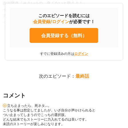
吉川陽葵「そういうの、良くないと思うよ！」
イジメっ子A「なんだ？おまえも痛い目みたいのか？」
このエピソードを読むには
吉川陽葵「やってみれば？」
会員登録/ログイン
が必要です！
イジメっ子A「チッ・・・・・・いこうぜ」
吉川陽葵「はるき、大丈夫？ケガしてない？」
会員登録する（無料）
すでに登録済みの方は
ログイン
次のエピソード：
最終話
コメント
立ち止まったら、死ネタ…。
こうなる事は想定してましたが、いざ自分が声かけられると
つい止まってしまうのでこっちの選択肢。
どんな結末でもストーリーに力入れてるのは良いです。
未読のストーリーが楽しみになります。