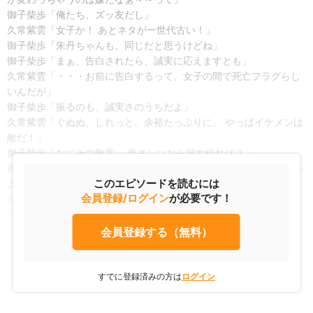
御子柴歩「俺たち、ズッ友だし」
久常紫雲「女子か！ あとネタが一世代古い！」
御子柴歩「朱丹ちゃんも、同じだと思うけどね」
御子柴歩「まぁ、告白されたら、誠実に応えますとも」
久常紫雲「・・・お前に告白するって、女子の間で死亡フラグらし
いんだが」
御子柴歩「振るのも、誠実さのうちだよ」
久常紫雲「ぐぬぬ。しれっと。余裕たっぷりに。 やっぱイケメンは
敵だ！」
御子柴歩「なにその敵意。 羨ましいなら彼女作れば？」
御子柴歩「そうだ。明日来るっていう転校生。 噂だと美少女らしい
このエピソードを読むには
よ？」
会員登録/ログイン
が必要です！
御子柴歩「この経験豊富なイケメン大明神が、サポートしよう
か？」
会員登録する（無料）
すでに登録済みの方は
ログイン