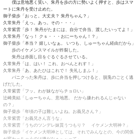
僕は意地悪く笑い、朱丹を歩の方に勢いよく押すと、歩はスマ
ートに朱丹を受け止めた。
御子柴歩「おっと。大丈夫？ 朱丹ちゃん？」
久常朱丹「えっ。あっ。その・・・」
久常紫雲「歩！ 朱丹がたまには、自分で弁当、渡したいってよ！」
久常朱丹「なっ！ クｓ・・・おにーちゃん！？」
御子柴歩「本当？ 嬉しいなぁ。 いつも、しゅーちゃん経由だから」
歩のイケメンスマイルが炸裂した。
朱丹は赤面し目をぐるぐるさせている。
久常朱丹「は、はい！ これ、おべんとれす！」
久常朱丹「あ、あたひはこれで！ 失礼しまふ！」
パニクった朱丹は、歩に弁当を押しつけると、脱兎のごとく逃
げだした。
久常紫雲「フッ。わが妹ながらチョロい」
辻崎美結「しゅーちゃん、意地悪。 だから嫌われるんじゃない
の？」
御子柴歩「年頃の子は難しいよね。お義兄さん？」
久常紫雲「お義兄さん言うな」
久常紫雲「うちのツンデレ妹貰うつもり？ イケメン大明神？」
御子柴歩「イケメン大明神としては、それでみんなとの、今の関係
が変わっちゃうのは嫌だなぁ～～って」