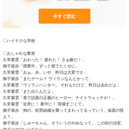
今すぐ読む
〇ハイテクな学校
〇おしゃれな教室
久常紫雲「おわった！ 疲れた！ さぁ飯だ！」
御子柴歩「授業中、ずっと寝てたくせに」
久常紫雲「おぉ。歩。いや、昨日は大変でさ」
御子柴歩「またゲーム？ ヴィランなんとかって」
久常紫雲「ヴィランハンター。 それもだけど、昨日はあれだよ」
久常紫雲「また出たんだよ」
久常紫雲「巷で話題の正義のヒーロー、ナイトウォッチが！」
久常紫雲「近所に！ 夜中に！ 現場すごくて」
御子柴歩「例の、犯罪組織を襲ってまわってるっていう、仮面の怪
人？」
御子柴歩「しゅーちゃん、そういうのやめなって。 この街の治安、