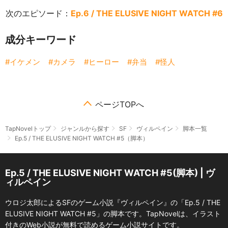
次のエピソード：
Ep.6 / THE ELUSIVE NIGHT WATCH #6
成分キーワード
イケメン
カメラ
ヒーロー
弁当
怪人
ページTOPへ
TapNovelトップ
ジャンルから探す
SF
ヴィルペイン
脚本一覧
Ep.5 / THE ELUSIVE NIGHT WATCH #5（脚本）
Ep.5 / THE ELUSIVE NIGHT WATCH #5(脚本) | ヴ
ィルペイン
ウロジ太郎によるSFのゲーム小説『ヴィルペイン』の「Ep.5 / THE
ELUSIVE NIGHT WATCH #5」の脚本です。TapNovelは、イラスト
付きのWeb小説が無料で読めるゲーム小説サイトです。