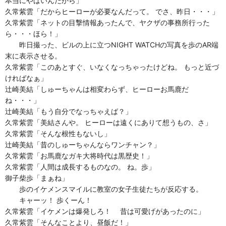
本当にやばいんだから」
久常紫雲「だからヒーローが必要なんだって。 でさ、昨日・・・」
久常紫雲「ネットの目撃情報あったんで、ヤクザの事務所行った
ら・・・ほら！」
昨日撮った、ビルの上に立つNIGHT WATCHの写真を歩のAR端
末に表示させる。
久常紫雲「このあとすぐ、いなくなっちゃったけどね。 もっと近づ
ければなぁ」
辻崎美結「しゅーちゃんは相変わらず、ヒーローお馬鹿だ
ね・・・」
辻崎美結「もう自分でなっちゃえば？」
久常紫雲「美結さんや。 ヒーローは遠くにありて想うもの、さ」
久常紫雲「そんな根性もないし」
辻崎美結「昔のしゅーちゃんならワンチャン？」
久常紫雲「お馬鹿なガキ大将時代は黒歴史！」
久常紫雲「人間は成長するものなの。 ね。歩」
御子柴歩「まぁね」
歩のイケメンスマイルに教室の女子生徒たちが反応する。
キャーッ！ 歩くーん！
久常紫雲「イケメンは爆発しろ！ 昔は可愛げがあったのに」
久常紫雲「そんなことより、昼飯だ！」