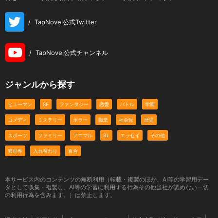
/
TapNovel公式Twitter
/
TapNovel公式チャンネル
ジャンルから探す
ヒューマン
SF
ファンタジー
恋愛
バトル
学園
コメディ
ミステリー
ホラー
職業
社会派
歴史
スポーツ
ファミリー
アニマル
BL
エッセイ
その他
異世界
入れ替わり
百合
本サービス内のコンテンツの無断利用（転載・複製のほか、AI等の学習用デー
タとして収集・複製し、AI等の学習に利用する行為その他当社が認めない一切
の利用行為を含みます。）は禁止します。