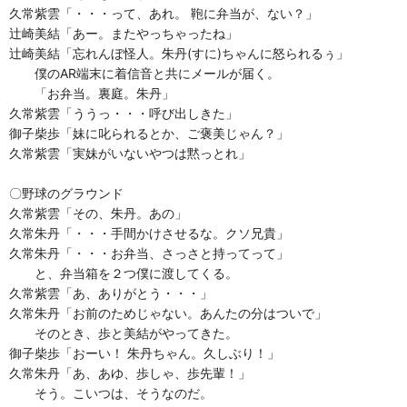
久常紫雲「・・・って、あれ。 鞄に弁当が、ない？」
辻崎美結「あー。またやっちゃったね」
辻崎美結「忘れんぼ怪人。朱丹(すに)ちゃんに怒られるぅ」
僕のAR端末に着信音と共にメールが届く。
「お弁当。裏庭。朱丹」
久常紫雲「ううっ・・・呼び出しきた」
御子柴歩「妹に叱られるとか、ご褒美じゃん？」
久常紫雲「実妹がいないやつは黙っとれ」
〇野球のグラウンド
久常紫雲「その、朱丹。あの」
久常朱丹「・・・手間かけさせるな。クソ兄貴」
久常朱丹「・・・お弁当、さっさと持ってって」
と、弁当箱を２つ僕に渡してくる。
久常紫雲「あ、ありがとう・・・」
久常朱丹「お前のためじゃない。あんたの分はついで」
そのとき、歩と美結がやってきた。
御子柴歩「おーい！ 朱丹ちゃん。久しぶり！」
久常朱丹「あ、あゆ、歩しゃ、歩先輩！」
そう。こいつは、そうなのだ。