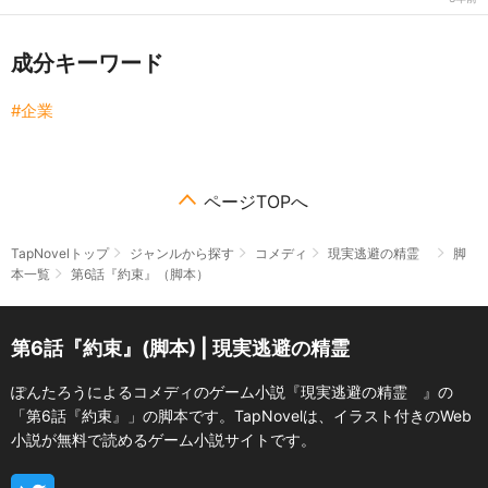
成分キーワード
企業
ページTOPへ
TapNovelトップ
ジャンルから探す
コメディ
現実逃避の精霊
脚
本一覧
第6話『約束』（脚本）
第6話『約束』(脚本) | 現実逃避の精霊
ぽんたろうによるコメディのゲーム小説『現実逃避の精霊 』の
「第6話『約束』」の脚本です。TapNovelは、イラスト付きのWeb
小説が無料で読めるゲーム小説サイトです。